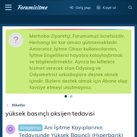
Forumisitme
Giriş yap
Kayıt ol
Merhaba Ziyaretçi, Forumumuz ücretsizdir.
D
Herhangi bir kar amacı gütmemektedir.
a
Amacımız; İşitme Cihazı kullanıcılarının,
d
İşitme Engellilerin hayatını kolaylaştırmak
k
a
ve bilgilendirmektir. Ayrıca bu kitlelere
A
hizmet verecek olan Odyolog ve
f
Odyometrist arkadaşlara destek olmak
e
içindir. Bizlere destek olmak için Abone olup
tavsiye etmeyi unutmayınız.
Etiketler
yüksek basınçlı oksijen tedavisi
Ani İşitme Kayıplarının
Araştırma
O
Tedavisinde Yüksek Basınçlı (Hiperbarik)