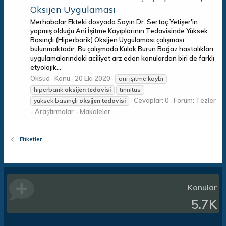
Oksijen Uygulaması
Merhabalar Ekteki dosyada Sayın Dr. Sertaç Yetişer'in
yapmış olduğu Ani İşitme Kayıplarının Tedavisinde Yüksek
Basınçlı (Hiperbarik) Oksijen Uygulaması çalışması
bulunmaktadır. Bu çalışmada Kulak Burun Boğaz hastalıkları
uygulamalarındaki aciliyet arz eden konulardan biri de farklı
etyolojik...
Oksud
Konu
20 Eki 2020
ani işitme kaybı
hiperbarik
oksijen
tedavisi
tinnitus
Cevaplar: 0
Forum:
Tezler
yüksek basınçlı
oksijen
tedavisi
- Araştırmalar - Makaleler
Etiketler
Konular
5.7K