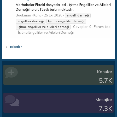
Merhabalar Ekteki dosyada İed - İşitme Engelliler ve Aileleri
Derneği'ne ait Tüzük bulunmaktadır.
Bookman
Konu
25 Eki 2020
engelli
derneği
engelliler
derneği
i̇şitme
engelliler
derneği
Cevaplar: 0
Forum:
İed
i̇şitme
engelliler
ve
aileleri
derneği
- İşitme Engelliler ve Aileleri Derneği
Etiketler
Konular
5.7K
Mesajlar
7.3K