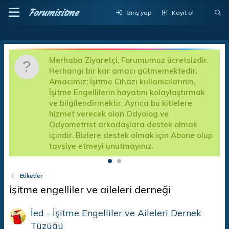
Forumisitme
Giriş yap
Kayıt ol
Merhaba Ziyaretçi, Forumumuz ücretsizdir.
D
Herhangi bir kar amacı gütmemektedir.
a
Amacımız; İşitme Cihazı kullanıcılarının,
d
İşitme Engellilerin hayatını kolaylaştırmak
k
a
ve bilgilendirmektir. Ayrıca bu kitlelere
A
hizmet verecek olan Odyolog ve
f
Odyometrist arkadaşlara destek olmak
e
içindir. Bizlere destek olmak için Abone olup
tavsiye etmeyi unutmayınız.
Etiketler
i̇şitme engelliler ve aileleri derneği
İed - İşitme Engelliler ve Aileleri Dernek
Tüzüğü