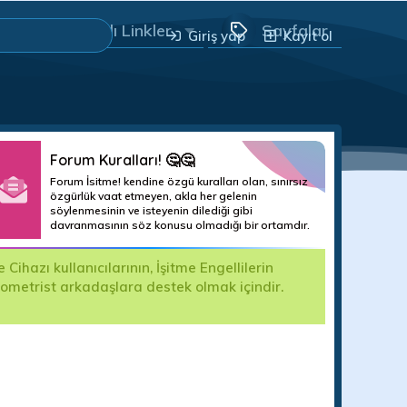
Yararlı Linkler
Sayfalar
Giriş yap
Kayıt ol
Forum Kuralları! 🤔🤔
Forum İsitme! kendine özgü kuralları olan, sınırsız
özgürlük vaat etmeyen, akla her gelenin
söylenmesinin ve isteyenin dilediği gibi
davranmasının söz konusu olmadığı bir ortamdır.
hazı kullanıcılarının, İşitme Engellilerin
Değerli For
yometrist arkadaşlara destek olmak içindir.
kullanıma k
edilecektir.