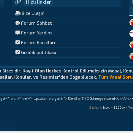
Hızlı linkler
Bize Ulaşın
Forum Sohbet
Forum Yardım
Forum Kuralları
Gizlilik politikası
m Sitesidir. Kayıt Olan Herkes Kontrol Edilmeksizin Mesaj, Kon
ajlar, Konular, ve Resimler'den Doğabilecek,
Tüm Yasal Soru
rget="_blank" href="https://xenforo.gen.tr"> [XenGenTr] OG:image sistemi</a></div>
Genişlik
To