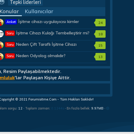
Tepki liderleri
Konular
Kullanıcılar
İşitme cihazı uygulayıcısı kimler
Anket
24
olmalıdır?
İşitme Cihazı Kulağı Tembelleştirir mi?
Soru
18
Neden Çift Taraflı İşitme Cihazı
Soru
15
Almalıyım?
Neden Odyolog olmalıdır?
Soru
13
u, Resim Paylaşabilmektedir.
mluluk
'lar Paylaşan Kişiye Aittir.
Copyright © 2021 Forumisitme.Com - Tüm Hakları Saklıdır!
plam sorgu
12
Toplam zaman
0.1244s
En fazla bellek
9.97MB