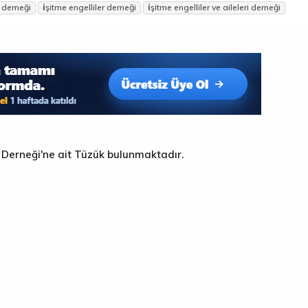
r derneği
i̇şitme engelliler derneği
i̇şitme engelliler ve aileleri derneği
ri Derneği'ne ait Tüzük bulunmaktadır.