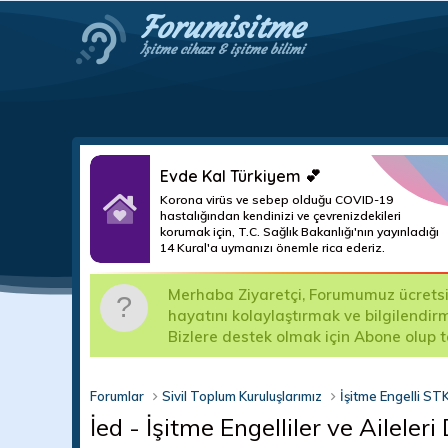
Forumisitme
İşitme cihazı & işitme bilimi
Evde Kal Türkiyem 💕
Korona virüs ve sebep olduğu COVID-19
hastalığından kendinizi ve çevrenizdekileri
korumak için, T.C. Sağlık Bakanlığı'nın yayınladığı
14 Kural'a uymanızı önemle rica ederiz.
m
Merhaba Ziyaretçi, Forumumuz ücretsizd
ma teslim
hayatını kolaylaştırmak ve bilgilendir
Bizlere destek olmak için Abone olup 
Forumlar
Sivil Toplum Kuruluşlarımız
İşitme Engelli STK
İed - İşitme Engelliler ve Ailele