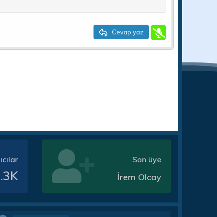
Cevap yaz
ıcılar
Son üye
.3K
İrem Olcay