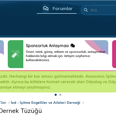
Forumlar
Neler yeni
Sponsorluk Anlaşması 🎭
Öneri, istek, görüş, reklam ve sponsorluk, anlaşmaları
hakkında bilgi almak için, iletişim sayfamızı
kullanabilirsiniz.
ir. Herhangi bir kar amacı gütmemektedir. Amacımız; İşitme Ci
mektir. Ayrıca bu kitlelere hizmet verecek olan Odyolog ve Od
tavsiye etmeyi unutmayınız.
'ları
İed - İşitme Engelliler ve Aileleri Derneği
ri Dernek Tüzüğü