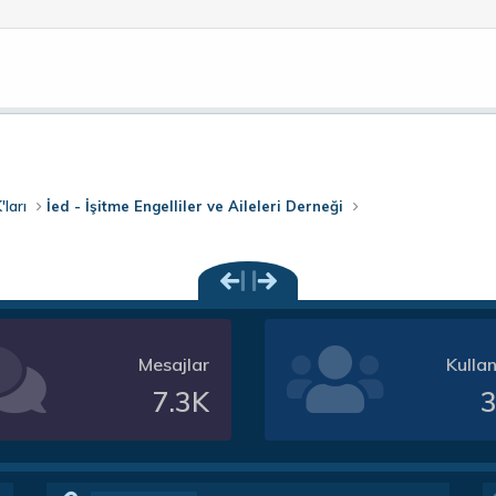
a
nk
'ları
İed - İşitme Engelliler ve Aileleri Derneği
Mesajlar
Kullan
7.3K
3