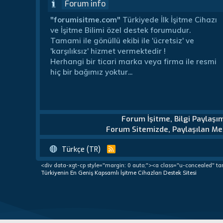
Forum info
"forumisitme.com"
Türkiyede İlk İşitme Cihazı
ve İşitme Bilimi özel destek forumudur.
Tamami ile gönüllü ekibi ile 'ücretsiz' ve
'karşılıksız' hizmet vermektedir !
Herhangi bir ticari marka veya firma ile resmi
hiç bir bağımız yoktur...
Forum İşitme, Bilgi Paylaşı
Forum Sitemizde, Paylaşılan Mes
Türkçe (TR)
R
S
<div data-xgt-cp style="margin: 0 auto;"><a class="u-concealed" ta
S
Türkiyenin En Geniş Kapsamlı İşitme Cihazları Destek Sitesi
Türkiye'nin En Geniş Kapsamlı İşitme Cihazları Destek Forumu