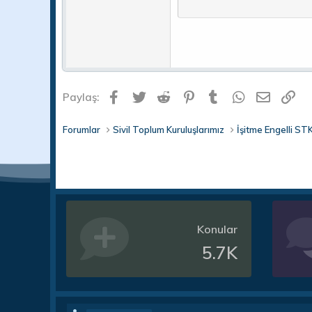
Verdana
Facebook
Twitter
Reddit
Pinterest
Tumblr
WhatsApp
E-post
Li
Paylaş:
Forumlar
Sivil Toplum Kuruluşlarımız
İşitme Engelli STK
Konular
5.7K