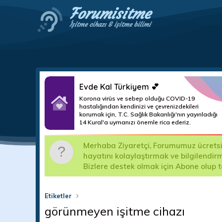
Forumisitme
İşitme cihazı & işitme bilimi
Evde Kal Türkiyem 💕
Korona virüs ve sebep olduğu COVID-19
hastalığından kendinizi ve çevrenizdekileri
korumak için, T.C. Sağlık Bakanlığı'nın yayınladığı
14 Kural'a uymanızı önemle rica ederiz.
m
Merhaba Ziyaretçi, Forumumuz ücretsizd
ma teslim
hayatını kolaylaştırmak ve bilgilendir
Bizlere destek olmak için Abone olup 
Etiketler
görünmeyen işitme cihazı