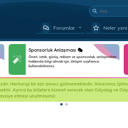
Forumlar
Neler yeni
Sponsorluk Anlaşması 🎭
Öneri, istek, görüş, reklam ve sponsorluk, anlaşmaları
hakkında bilgi almak için, iletişim sayfamızı
kullanabilirsiniz.
ir. Herhangi bir kar amacı gütmemektedir. Amacımız; İşitme Ci
mektir. Ayrıca bu kitlelere hizmet verecek olan Odyolog ve Od
tavsiye etmeyi unutmayınız.