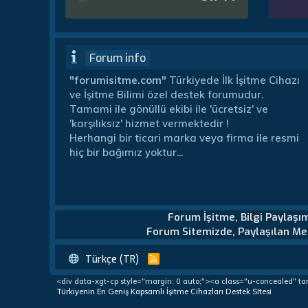
Forum info
"forumisitme.com"
Türkiyede İlk İşitme Cihazı
ve İşitme Bilimi özel destek forumudur.
Tamami ile gönüllü ekibi ile 'ücretsiz' ve
'karşılıksız' hizmet vermektedir !
Herhangi bir ticari marka veya firma ile resmi
hiç bir bağımız yoktur...
Forum İşitme, Bilgi Paylaşı
Forum Sitemizde, Paylaşılan Mes
Türkçe (TR)
R
S
<div data-xgt-cp style="margin: 0 auto;"><a class="u-concealed" ta
S
Türkiyenin En Geniş Kapsamlı İşitme Cihazları Destek Sitesi
Türkiye'nin En Geniş Kapsamlı İşitme Cihazları Destek Forumu