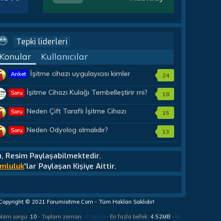
Tepki liderleri
Konular
Kullanıcılar
İşitme cihazı uygulayıcısı kimler
Anket
24
olmalıdır?
İşitme Cihazı Kulağı Tembelleştirir mi?
Soru
18
Neden Çift Taraflı İşitme Cihazı
Soru
15
Almalıyım?
Neden Odyolog olmalıdır?
Soru
13
u, Resim Paylaşabilmektedir.
mluluk
'lar Paylaşan Kişiye Aittir.
Copyright © 2021 Forumisitme.Com - Tüm Hakları Saklıdır!
plam sorgu
10
Toplam zaman
0.0442s
En fazla bellek
4.52MB