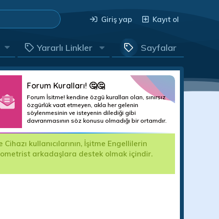
Giriş yap
Kayıt ol
Yararlı Linkler
Sayfalar
Forum Kuralları! 🤔🤔
Forum İsitme! kendine özgü kuralları olan, sınırsız
özgürlük vaat etmeyen, akla her gelenin
söylenmesinin ve isteyenin dilediği gibi
davranmasının söz konusu olmadığı bir ortamdır.
hazı kullanıcılarının, İşitme Engellilerin
Değerli For
yometrist arkadaşlara destek olmak içindir.
kullanıma k
edilecektir.