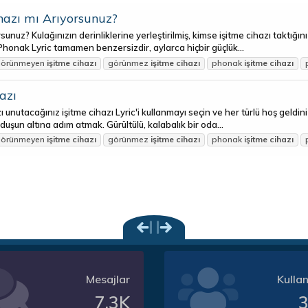
hazı mı Arıyorsunuz?
uz? Kulağınızın derinliklerine yerleştirilmiş, kimse işitme cihazı taktığınız
Phonak Lyric tamamen benzersizdir, aylarca hiçbir güçlük...
görünmeyen
işitme
cihazı
görünmez
işitme
cihazı
phonak
işitme
cihazı
azı
nutacağınız işitme cihazı Lyric'i kullanmayı seçin ve her türlü hoş geldiniz 
şun altına adım atmak. Gürültülü, kalabalık bir oda...
görünmeyen
işitme
cihazı
görünmez
işitme
cihazı
phonak
işitme
cihazı
Mesajlar
Kullan
7.3K
3