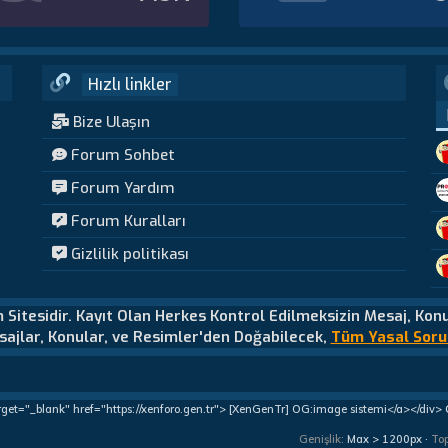
Hızlı linkler
Bize Ulaşın
Forum Sohbet
Forum Yardım
Forum Kuralları
Gizlilik politikası
m Sitesidir. Kayıt Olan Herkes Kontrol Edilmeksizin Mesaj, Kon
ajlar, Konular, ve Resimler'den Doğabilecek,
Tüm Yasal Soru
rget="_blank" href="https://xenforo.gen.tr"> [XenGenTr] OG:image sistemi</a></div>
Genişlik
To