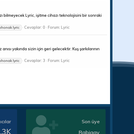
ı bilmeyecek Lyric, işitme cihazı teknolojisini bir sonraki
Cevaplar: 0
Forum:
Lyric
phonak lyric
anısı yakında sizin için geri gelecektir. Kuş şarkılarının
Cevaplar: 3
Forum:
Lyric
phonak lyric
ıcılar
Son üye
.3K
Rabiaay