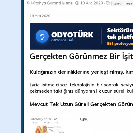
K
B
E
Kütahya Garanti İşitme
19 Ara 2020
görünmeyen
o
a
t
n
ş
i
19 Ara 2020
b
l
k
u
a
e
y
n
t
u
g
l
b
ı
e
a
ç
r
ş
t
Gerçekten Görünmez Bir İşi
l
a
a
r
t
i
Kulağınızın derinliklerine yerleştirilmiş, k
a
h
n
i
Lyric, işitme cihazı teknolojisini bir sonraki se
çekmeden taktığınız dünyanın ilk uzun süreli kul
Mevcut Tek Uzun Süreli Gerçekten Görün