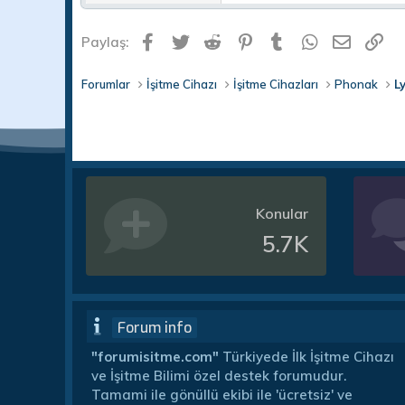
Facebook
Twitter
Reddit
Pinterest
Tumblr
WhatsApp
E-post
Li
Paylaş:
Forumlar
İşitme Cihazı
İşitme Cihazları
Phonak
L
Konular
5.7K
Forum info
"forumisitme.com"
Türkiyede İlk İşitme Cihazı
ve İşitme Bilimi özel destek forumudur.
Tamami ile gönüllü ekibi ile 'ücretsiz' ve