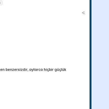
c
men benzersizdir, aylarca hiçbir güçlük