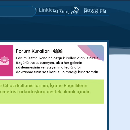
Yararlı Linkler
Sayfalar
Giriş yap
Kayıt ol
Forum Kuralları! 🤔🤔
Forum İsitme! kendine özgü kuralları olan, sınırsız
özgürlük vaat etmeyen, akla her gelenin
söylenmesinin ve isteyenin dilediği gibi
davranmasının söz konusu olmadığı bir ortamdır.
sılsız şikayet yapan kişiler için forum
M
mumuzdan talep edildiğinde ilgili kuruma teslim
h
B