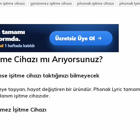
 işitme cihazı
görünmez işitme cihazı
phonak işitme cihazı
phonak lyri
tme Cihazı mı Arıyorsunuz?
imse işitme cihazı taktığınızı bilmeyecek
viyeye taşıyan, hayat değiştiren bir üründür. Phonak Lyric tama
lanım işitme cihazıdır.
mez İşitme Cihazı