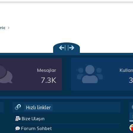
a
nk
yric
Mesajlar
Kullan
7.3K
3
Hızlı linkler
Bize Ulaşın
Forum Sohbet