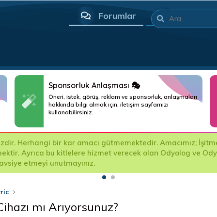
Forumlar
Neler yeni
Sponsorluk Anlaşması 🎭
Öneri, istek, görüş, reklam ve sponsorluk, anlaşmaları
hakkında bilgi almak için, iletişim sayfamızı
kullanabilirsiniz.
ında açılan asılsız şikayetlerden forumumuz sorumlu değildir. A
 Asılsız şikayet yapan kişilere ait bilgiler resmi kanalla foru
yric
Cihazı mı Arıyorsunuz?