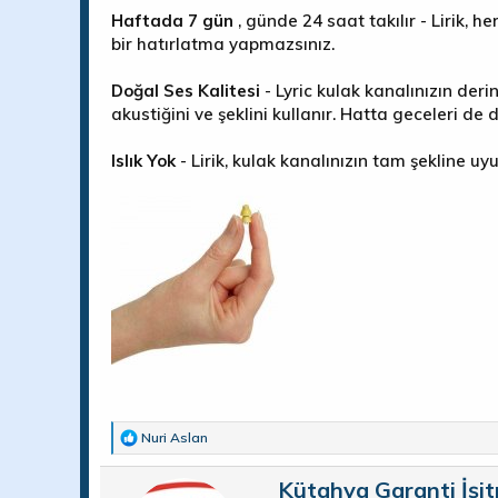
Haftada 7 gün
, günde 24 saat takılır - Lirik, 
bir hatırlatma yapmazsınız.
Doğal Ses Kalitesi
- Lyric kulak kanalınızın deri
akustiğini ve şeklini kullanır. Hatta geceleri de du
Islık Yok
- Lirik, kulak kanalınızın tam şekline uy
T
Nuri Aslan
e
p
Y
Kütahya Garanti İşi
k