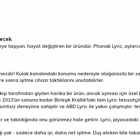
yecek
viyeye taşıyan, hayat değiştiren bir üründür. Phonak Lyric, ayla
dir! Kulak kanalındaki konumu nedeniyle olağanüstü bir ses ka
 sonra işitme cihazı taktıklarını unutabilirler.
 kişi tarafından giyilen harika bir ürün, ancak uyması için özel
ve 2013'ün sonuna kadar Birleşik Krallık'taki tüm Lyric tesisatç
isiz deneyime sahiptir ve ABD Lyric ile yakın çalışmıştır. tesi
 ve takıldığında onu görünmez hale getirir. Lyric, piyasadaki 
iği yok - sadece daha iyi, daha net işitme. Duş alırken bile takab