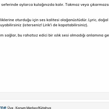
her seferinde aylarca kulağınızda kalır. Takmaz veya çıkarmazsın
nliklerine oturduğu için ses kalitesi olağanüstüdür. Lyric, doğa
yabilirsiniz (isterseniz! Lirik'i de kapatabilirsiniz).
um sağlar, bu rahatsız edici bir ıslık sesi olmadığı anlamına gel
tme
Üye
·
Konum
Merkez/Kütahya