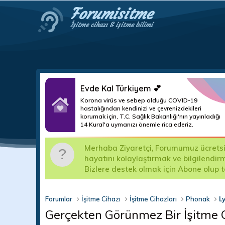
Forumisitme
İşitme cihazı & işitme bilimi
Evde Kal Türkiyem 💕
Korona virüs ve sebep olduğu COVID-19
hastalığından kendinizi ve çevrenizdekileri
korumak için, T.C. Sağlık Bakanlığı'nın yayınladığı
14 Kural'a uymanızı önemle rica ederiz.
lerin
Değerli Forum Kullanıcılarımız; Şikayet kısımlar
çindir.
kullanıma kapatılacak ve mesajları silinecektir.
edilecektir.
Forumlar
İşitme Cihazı
İşitme Cihazları
Phonak
L
Gerçekten Görünmez Bir İşitme 