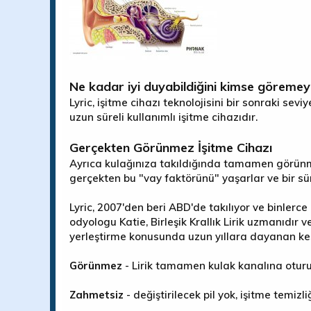
Ne kadar iyi duyabildiğini kimse göreme
Lyric, işitme cihazı teknolojisini bir sonraki se
uzun süreli kullanımlı işitme cihazıdır.
Gerçekten Görünmez İşitme Cihazı
Ayrıca kulağınıza takıldığında tamamen görünmez
gerçekten bu "vay faktörünü" yaşarlar ve bir süre
Lyric, 2007'den beri ABD'de takılıyor ve binlerce
odyologu Katie, Birleşik Krallık Lirik uzmanıdır 
yerleştirme konusunda uzun yıllara dayanan kesint
Görünmez
- Lirik tamamen kulak kanalına oturur
Zahmetsiz
- değiştirilecek pil yok, işitme temizl