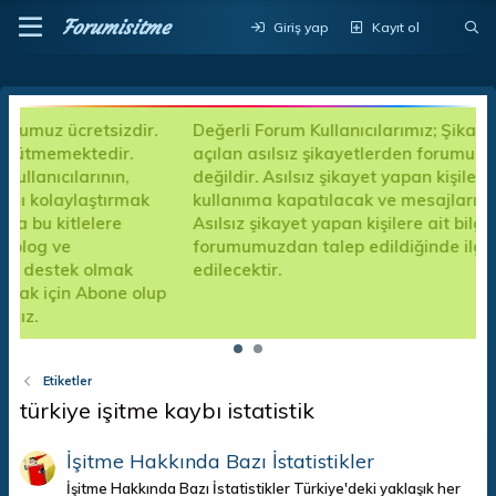
Forumisitme
Giriş yap
Kayıt ol
ir.
Değerli Forum Kullanıcılarımız; Şikayet kısımlarında
açılan asılsız şikayetlerden forumumuz sorumlu
değildir. Asılsız şikayet yapan kişiler için forum
ak
kullanıma kapatılacak ve mesajları silinecektir.
Asılsız şikayet yapan kişilere ait bilgiler resmi kanalla
forumumuzdan talep edildiğinde ilgili kuruma teslim
edilecektir.
olup
Etiketler
türkiye işitme kaybı istatistik
İşitme Hakkında Bazı İstatistikler
İşitme Hakkında Bazı İstatistikler Türkiye'deki yaklaşık her