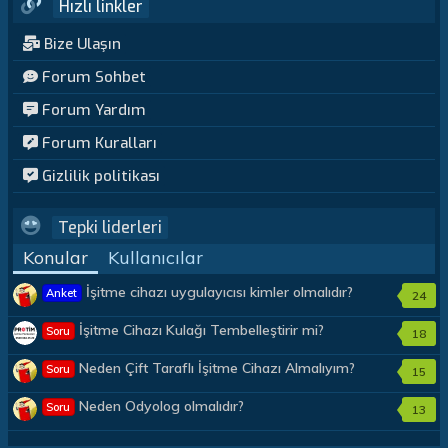
Hızlı linkler
Bize Ulaşın
Forum Sohbet
Forum Yardım
Forum Kuralları
Gizlilik politikası
Tepki liderleri
Konular
Kullanıcılar
İşitme cihazı uygulayıcısı kimler olmalıdır?
Anket
24
İşitme Cihazı Kulağı Tembelleştirir mi?
Soru
18
Neden Çift Taraflı İşitme Cihazı Almalıyım?
Soru
15
Neden Odyolog olmalıdır?
Soru
13