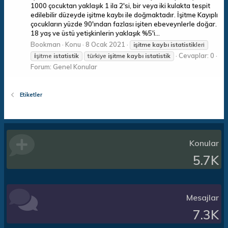
1000 çocuktan yaklaşık 1 ila 2'si, bir veya iki kulakta tespit
edilebilir düzeyde işitme kaybı ile doğmaktadır. İşitme Kayıplı
çocukların yüzde 90'ından fazlası işiten ebeveynlerle doğar.
18 yaş ve üstü yetişkinlerin yaklaşık %5'i...
Bookman
Konu
8 Ocak 2021
işitme
kaybı
istatistik
leri
Cevaplar: 0
i̇şitme
istatistik
türkiye
işitme
kaybı
istatistik
Forum:
Genel Konular
Etiketler
Konular
5.7K
Mesajlar
7.3K