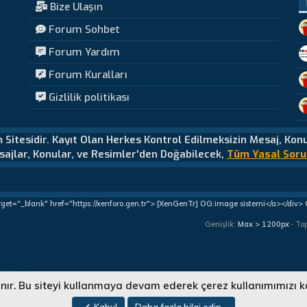
Bize Ulaşın
Forum Sohbet
Forum Yardım
Forum Kuralları
Gizlilik politikası
m Sitesidir. Kayıt Olan Herkes Kontrol Edilmeksizin Mesaj, Kon
ajlar, Konular, ve Resimler'den Doğabilecek,
Tüm Yasal Soru
rget="_blank" href="https://xenforo.gen.tr"> [XenGenTr] OG:image sistemi</a></div>
Genişlik
To
lanır. Bu siteyi kullanmaya devam ederek çerez kullanımımızı k