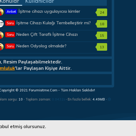
Konular
Kullanıcılar
İşitme cihazı uygulayıcısı kimler
Anket
24
olmalıdır?
İşitme Cihazı Kulağı Tembelleştirir mi?
Soru
18
Neden Çift Taraflı İşitme Cihazı
Soru
15
Almalıyım?
Neden Odyolog olmalıdır?
Soru
13
u, Resim Paylaşabilmektedir.
mluluk
'lar Paylaşan Kişiye Aittir.
Copyright © 2021 Forumisitme.Com - Tüm Hakları Saklıdır!
plam sorgu
10
Toplam zaman
0.0432s
En fazla bellek
4.49MB
abul etmiş olursunuz.