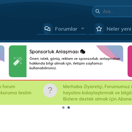
Forumlar
Neler yeni
Sponsorluk Anlaşması 🎭
Öneri, istek, görüş, reklam ve sponsorluk, anlaşmaları
hakkında bilgi almak için, iletişim sayfamızı
kullanabilirsiniz.
ir. Herhangi bir kar amacı gütmemektedir. Amacımız; İşitme Ci
mektir. Ayrıca bu kitlelere hizmet verecek olan Odyolog ve Od
tavsiye etmeyi unutmayınız.