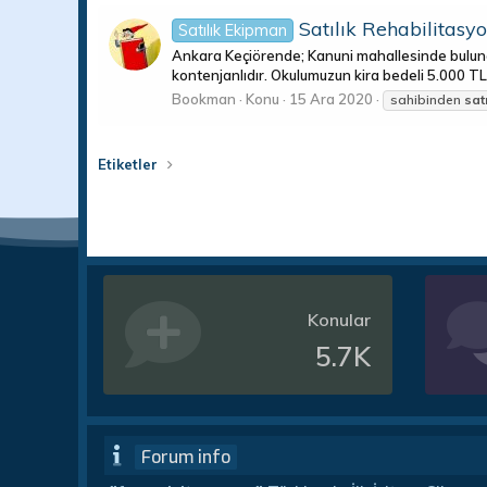
Satılık Rehabilitasy
Satılık Ekipman
Ankara Keçiörende; Kanuni mahallesinde buluna
kontenjanlıdır. Okulumuzun kira bedeli 5.000 TL'
Bookman
Konu
15 Ara 2020
sahibinden
satı
Etiketler
Konular
5.7K
Forum info