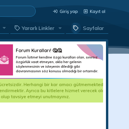
Giriş yap
Kayıt ol
Yararlı Linkler
Sayfalar
Forum Kuralları! 🤔🤔
Forum İsitme! kendine özgü kuralları olan, sınırsız
özgürlük vaat etmeyen, akla her gelenin
söylenmesinin ve isteyenin dilediği gibi
davranmasının söz konusu olmadığı bir ortamdır.
hazı kullanıcılarının, İşitme Engellilerin
yometrist arkadaşlara destek olmak içindir.