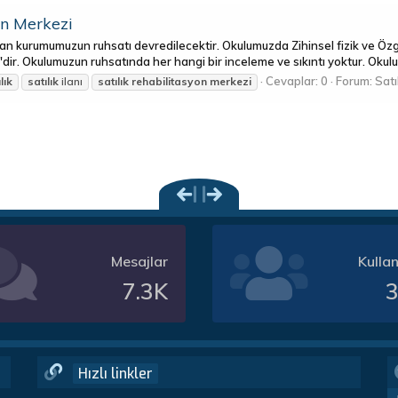
on Merkezi
n kurumumuzun ruhsatı devredilecektir. Okulumuzda Zihinsel fizik ve Öz
dir. Okulumuzun ruhsatında her hangi bir inceleme ve sıkıntı yoktur. Okulu
Cevaplar: 0
Forum:
Satı
lık
satılık
ilanı
satılık
rehabilitasyon
merkezi
Mesajlar
Kullan
7.3K
3
Hızlı linkler