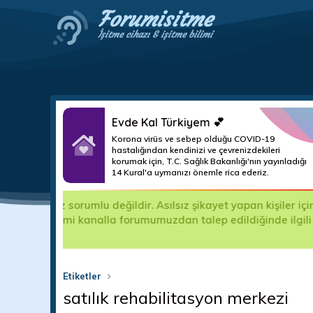
Forumisitme
İşitme cihazı & işitme bilimi
Evde Kal Türkiyem 💕
Korona virüs ve sebep olduğu COVID-19
hastalığından kendinizi ve çevrenizdekileri
korumak için, T.C. Sağlık Bakanlığı'nın yayınladığı
14 Kural'a uymanızı önemle rica ederiz.
m
Merhaba Ziyaretçi, Forumumuz ücretsizd
ma teslim
hayatını kolaylaştırmak ve bilgilendir
Bizlere destek olmak için Abone olup 
Etiketler
satılık rehabilitasyon merkezi