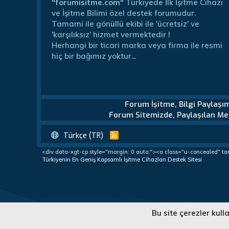
"forumisitme.com"
Türkiyede İlk İşitme Cihazı
ve İşitme Bilimi özel destek forumudur.
Tamami ile gönüllü ekibi ile 'ücretsiz' ve
'karşılıksız' hizmet vermektedir !
Herhangi bir ticari marka veya firma ile resmi
hiç bir bağımız yoktur...
Forum İşitme, Bilgi Paylaşı
Forum Sitemizde, Paylaşılan Mes
Türkçe (TR)
R
S
<div data-xgt-cp style="margin: 0 auto;"><a class="u-concealed" ta
S
Türkiyenin En Geniş Kapsamlı İşitme Cihazları Destek Sitesi
Türkiye'nin En Geniş Kapsamlı İşitme Cihazları Destek Forumu
Bu site çerezler kul