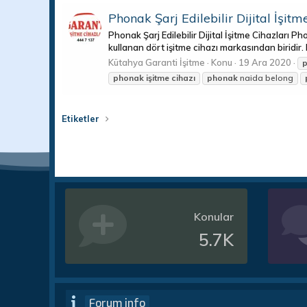
Phonak Şarj Edilebilir Dijital İşitm
Phonak Şarj Edilebilir Dijital İşitme Cihazları Ph
kullanan dört işitme cihazı markasından biridir. P
Kütahya Garanti İşitme
Konu
19 Ara 2020
phonak
işitme
cihazı
phonak
naida belong
Etiketler
Konular
5.7K
Forum info