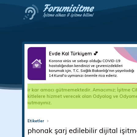
Forumisitme
İşitme cihazı & işitme bilimi
Evde Kal Türkiyem 💕
Korona virüs ve sebep olduğu COVID-19
hastalığından kendinizi ve çevrenizdekileri
korumak için, T.C. Sağlık Bakanlığı'nın yayınladığı
14 Kural'a uymanızı önemle rica ederiz.
lerin
Değerli Forum Kullanıcılarımız; Şikayet kısımlar
çindir.
kullanıma kapatılacak ve mesajları silinecektir.
edilecektir.
Etiketler
phonak şarj edilebilir dijital işit