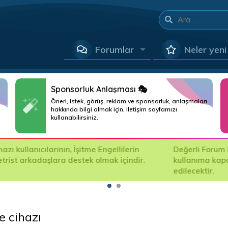
Forumlar
Neler yeni
Sponsorluk Anlaşması 🎭
Öneri, istek, görüş, reklam ve sponsorluk, anlaşmaları
hakkında bilgi almak için, iletişim sayfamızı
kullanabilirsiniz.
ında açılan asılsız şikayetlerden forumumuz sorumlu değildir. A
 Asılsız şikayet yapan kişilere ait bilgiler resmi kanalla foru
me cihazı