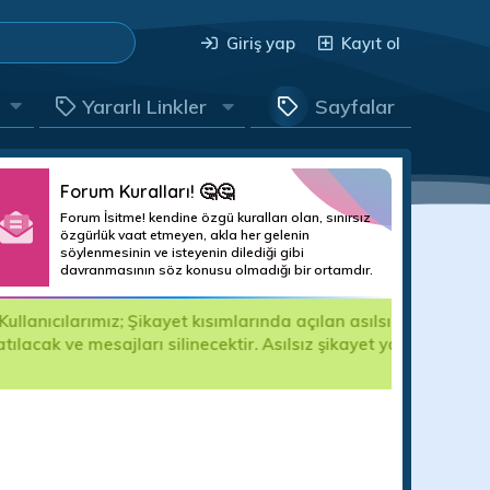
Giriş yap
Kayıt ol
Yararlı Linkler
Sayfalar
Forum Kuralları! 🤔🤔
Forum İsitme! kendine özgü kuralları olan, sınırsız
özgürlük vaat etmeyen, akla her gelenin
söylenmesinin ve isteyenin dilediği gibi
davranmasının söz konusu olmadığı bir ortamdır.
sılsız şikayet yapan kişiler için forum
M
mumuzdan talep edildiğinde ilgili kuruma teslim
h
B