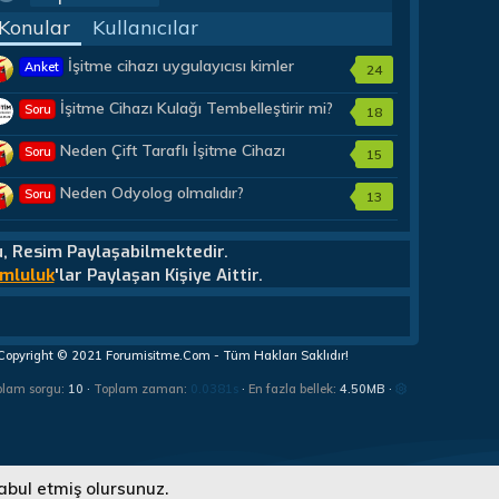
Konular
Kullanıcılar
İşitme cihazı uygulayıcısı kimler
Anket
24
olmalıdır?
İşitme Cihazı Kulağı Tembelleştirir mi?
Soru
18
Neden Çift Taraflı İşitme Cihazı
Soru
15
Almalıyım?
Neden Odyolog olmalıdır?
Soru
13
u, Resim Paylaşabilmektedir.
mluluk
'lar Paylaşan Kişiye Aittir.
Copyright © 2021 Forumisitme.Com - Tüm Hakları Saklıdır!
plam sorgu
10
Toplam zaman
0.0381s
En fazla bellek
4.50MB
abul etmiş olursunuz.