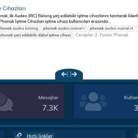
e Cihazları
onak, ilk Audeo (RIC) Belong şarj edilebilir işitme cihazlarını tanıtarak lide
honak İşitme Cihazları işitme cihazı kullanıcıları arasında...
phonak
audeo belong
phonak
audeo marvel r
phonak
audeo marvel rt
Cevaplar: 2
Forum:
Phonak
phonak
şarj
edilebilir
dijital
işitme
cihazı
Mesajlar
Kullan
7.3K
3
Hızlı linkler