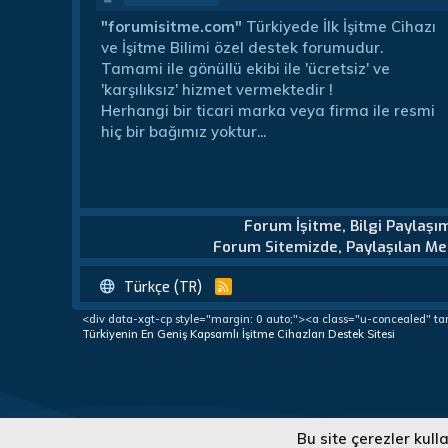
"forumisitme.com"
Türkiyede İlk İşitme Cihazı
ve İşitme Bilimi özel destek forumudur.
Tamami ile gönüllü ekibi ile 'ücretsiz' ve
'karşılıksız' hizmet vermektedir !
Herhangi bir ticari marka veya firma ile resmi
hiç bir bağımız yoktur...
Forum İşitme, Bilgi Paylaşı
Forum Sitemizde, Paylaşılan Mes
Türkçe (TR)
R
S
<div data-xgt-cp style="margin: 0 auto;"><a class="u-concealed" ta
S
Türkiyenin En Geniş Kapsamlı İşitme Cihazları Destek Sitesi
Türkiye'nin En Geniş Kapsamlı İşitme Cihazları Destek Forumu
Bu site çerezler kul