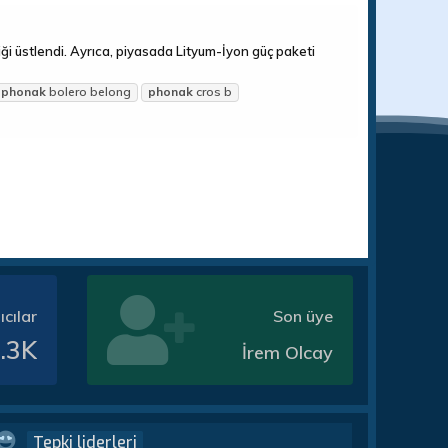
rliği üstlendi. Ayrıca, piyasada Lityum-İyon güç paketi
phonak
bolero belong
phonak
cros b
ıcılar
Son üye
.3K
İrem Olcay
Tepki liderleri