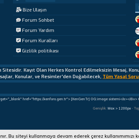
Bize Ulaşın
Forum Sohbet
Forum Yardım
Forum Kuralları
Gizlilik politikası
m Sitesidir. Kayıt Olan Herkes Kontrol Edilmeksizin Mesaj, Kon
ajlar, Konular, ve Resimler'den Doğabilecek,
Tüm Yasal Soru
rget="_blank" href="https://xenforo.gen.tr"> [XenGenTr] OG:image sistemi</a></div>
Genişlik
To
lanır. Bu siteyi kullanmaya devam ederek çerez kullanımımızı k