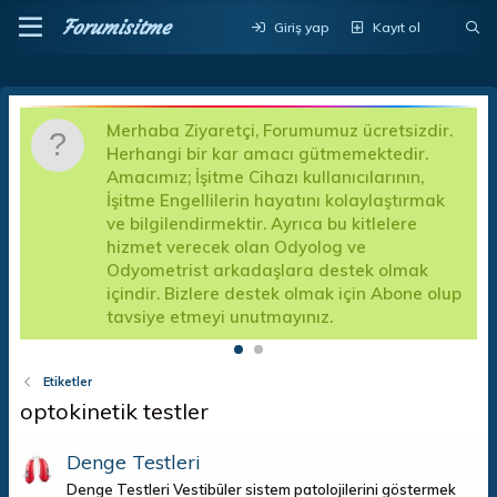
Forumisitme
Giriş yap
Kayıt ol
Merhaba Ziyaretçi, Forumumuz ücretsizdir.
D
Herhangi bir kar amacı gütmemektedir.
a
Amacımız; İşitme Cihazı kullanıcılarının,
d
İşitme Engellilerin hayatını kolaylaştırmak
k
a
ve bilgilendirmektir. Ayrıca bu kitlelere
A
hizmet verecek olan Odyolog ve
f
Odyometrist arkadaşlara destek olmak
e
içindir. Bizlere destek olmak için Abone olup
tavsiye etmeyi unutmayınız.
Etiketler
optokinetik testler
Denge Testleri
Denge Testleri Vestibüler sistem patolojilerini göstermek