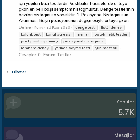
için yapılan bazı testlerdir. Vestibüler hadiselerde ortaya
çıkan en belli başlı semptom nistagmustur. Denge testlerinin
bazıları nistagmusa yöneliktir. 1. Pozisyonel Nistagmusun
Aranması: Başın pozisyonunun değişmesiyle ortaya çıkan...
Defne
Konu
23 Kas 2020
denge testi
fistül deneyi
kalorik test
kanal parezisi
menier
optokinetik
testler
past pointing deneyi
pozisyonel nistagmus
romberg deneyi
yerinde sayma testi
yürüme testi
Cevaplar: 0
Forum:
Testler
Etiketler
Konular
5.7K
Mesajlar