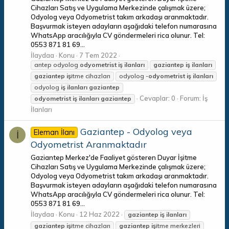
Cihazları Satış ve Uygulama Merkezinde çalışmak üzere;
Odyolog veya Odyometrist takım arkadaşı aranmaktadır.
Başvurmak isteyen adayların aşağıdaki telefon numarasına
WhatsApp aracılığıyla CV göndermeleri rica olunur. Tel:
0553 871 81 69...
İlaydaa
Konu
7 Tem 2022
antep odyolog
odyometrist
iş
ilanları
gaziantep
iş
ilanları
gaziantep
iş
itme cihazları
odyolog -
odyometrist
iş
ilanları
odyolog
iş
ilanları
gaziantep
Cevaplar: 0
Forum:
İş
odyometrist
iş
ilanları
gaziantep
İlanları
Gaziantep - Odyolog veya
Eleman İlanı
İ
Odyometrist Aranmaktadır
Gaziantep Merkez'de Faaliyet gösteren Duyar İşitme
Cihazları Satış ve Uygulama Merkezinde çalışmak üzere;
Odyolog veya Odyometrist takım arkadaşı aranmaktadır.
Başvurmak isteyen adayların aşağıdaki telefon numarasına
WhatsApp aracılığıyla CV göndermeleri rica olunur. Tel:
0553 871 81 69...
İlaydaa
Konu
12 Haz 2022
gaziantep
iş
ilanları
gaziantep
iş
itme cihazları
gaziantep
iş
itme merkezleri