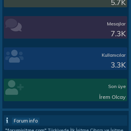
5.7K
Mesajlar
7.3K
Kullanıcılar
3.3K
Son üye
İrem Olcay
Forum info
"forumisitme.com"
Türkiyede İlk İşitme Cihazı ve İşitme