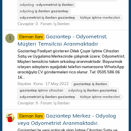
odyolog -
odyometrist
iş
ilanları
odyolog
iş
ilanları
gaziantep
odyometrist
iş
ilanları
gaziantep
türkiye
iş
itme merkezleri
Cevaplar: 0
Forum:
İş İlanları
Gaziantep - Odyometrist,
Eleman İlanı
İ
Müşteri Temsilcisi Aranmaktadır
Gaziantep Faaliyet gösteren Dilek Çoşar İşitme Cihazları
Satış ve Uygulama Merkezinde çalışmak üzere; Odyometrist,
Müşteri temsilcisi takım arkadaşı aranmaktadır. Başvurmak
isteyen adayların aşağıdaki telefon numarasına WhatsApp
aracılığıyla CV göndermeleri rica olunur. Tel: 0505 586 06
16...
İlaydaa
Konu
17 May 2022
gaziantep
iş
ilanları
gaziantep
iş
itme cihazları
odyolog
iş
ilanları
gaziantep
odyometrist
iş
ilanları
gaziantep
türkiye
iş
itme merkezleri
Cevaplar: 0
Forum:
İş İlanları
Gaziantep Merkez - Odyolog
Eleman İlanı
veya Odyometrist Aranmaktadır.
Gaziantep’te yeni açılacak olan İşitme Cihazları Satış ve