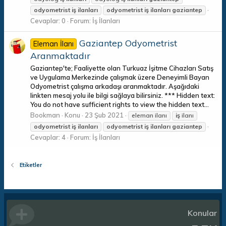
odyometrist
iş
ilanları
odyometrist
iş
ilanları
gaziantep
Cevaplar: 0
Forum:
İş İlanları
Gaziantep Odyometrist
Eleman İlanı
Aranmaktadır
Gaziantep'te; Faaliyette olan Turkuaz İşitme Cihazları Satış
ve Uygulama Merkezinde çalışmak üzere Deneyimli Bayan
Odyometrist çalışma arkadaşı aranmaktadır. Aşağıdaki
linkten mesaj yolu ile bilgi sağlaya bilirsiniz. *** Hidden text:
You do not have sufficient rights to view the hidden text...
Bookman
Konu
23 Şub 2021
eleman ilanı
iş
ilanı
odyometrist
iş
ilanları
odyometrist
iş
ilanları
gaziantep
Cevaplar: 4
Forum:
İş İlanları
Etiketler
Konular