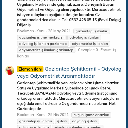
Uygulama Merkezinde çalışmak üzere, Deneyimli Bayan
Odyometrist ve Odyolog alımı yapılacaktır. Müracaat etmek
isteyen adayların aşağıdaki iletişim kanalına Cv
göndermeleri rica olunur. Tel: 0532 428 05 15 (Fevzi Dalgıç)
Diğer İş...
Bookman
Konu
28 May 2021
gaziantep
iş
ilanları
gaziantep
iş
itme merkezleri
odyolog
iş
ilanları
odyolog
iş
ilanları
gaziantep
odyometrist
iş
ilanları
Cevaplar: 0
Forum:
İş
odyometrist
iş
ilanları
gaziantep
İlanları
Gaziantep Şehitkamil - Odyolog
Eleman İlanı
veya Odyometrist Aranmaktadır
Gaziantep Şehitkamil'de yeni açılacak olan İşitme cihazları
Satış ve Uygulama Merkezi Şubesinde çalışmak üzere,
Tecrübeli BAY/BAYAN Odyolog veya Odyometrist çalışma
arkadaşı aranmaktadır. Müracaat etmek isteyen adayların
aşağıdaki email adresine Cv göndermesi rica olunur. Not:
Gaziantep de...
Bookman
Konu
29 Nis 2021
akgün
iş
itme cihazları
gaziantep
iş
ilanları
iş
ilanı
odyolog
iş
ilanı
odyolog
iş
ilanları
odyolog
iş
ilanları
gaziantep