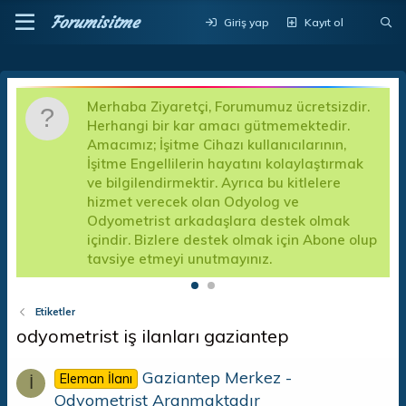
Forumisitme
Giriş yap
Kayıt ol
dir.
Değerli Forum Kullanıcılarımız; Şikayet kısımlarında
.
açılan asılsız şikayetlerden forumumuz sorumlu
,
değildir. Asılsız şikayet yapan kişiler için forum
mak
kullanıma kapatılacak ve mesajları silinecektir.
Asılsız şikayet yapan kişilere ait bilgiler resmi kanall
forumumuzdan talep edildiğinde ilgili kuruma teslim
k
edilecektir.
 olup
Etiketler
odyometrist iş ilanları gaziantep
Gaziantep Merkez -
Eleman İlanı
İ
Odyometrist Aranmaktadır