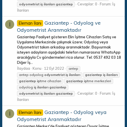
Cevaplar: 0
Forum:
İş
odyometrist
iş
ilanları
gaziantep
İlanları
Gaziantep - Odyolog ve
Eleman İlanı
İ
Odyometrist Aranmaktadır
Gaziantep Faaliyet gösteren Elin İşitme Cihazları Satış ve
Uygulama Merkezinde çalışmak üzere; Odyolog veya
Odyometrist takım arkadaşı aranmaktadır. Başvurmak
isteyen adayların aşağıdaki telefon numarasına WhatsApp
aracılığıyla Cv göndermeleri rica olunur. Tel: 0537 492 03 18
Diğer İş...
İlaydaa
Konu
12 Eyl 2022
antep
antep odyolog
odyometrist
iş
ilanları
gaziantep
iş
ilanları
gaziantep
iş
itme cihazları
gaziantep
iş
itme merkezleri
odyolog
iş
ilanları
gaziantep
Cevaplar: 0
Forum:
İş
odyometrist
iş
ilanları
gaziantep
İlanları
Gaziantep - Odyolog veya
Eleman İlanı
İ
Odyometrist Aranmaktadır
Gaziantep Merkez'de Faaliyet gösteren Duyar İşitme