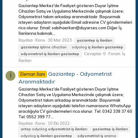
Gaziantep Merkez'de Faaliyet gösteren Duyar İşitme
Cihazları Satış ve Uygulama Merkezinde çalışmak üzere;
Odyometrist takım arkadaşı aranmaktadır. Başvurmak
isteyen adayların aşağıdaki Email adresine CV göndermeleri
rica olunur. Email: sabihaerkan@duyarses.com Diğer İş
İlanlarına bakmak...
İlaydaa
Konu
30 Mar 2023
gaziantep
iş
ilanları
gaziantep
iş
itme cihazları
odyolog
iş
ilanları
gaziantep
Cevaplar: 0
Forum:
İş
odyometrist
iş
ilanları
gaziantep
İlanları
Gaziantep - Odyometrist
Eleman İlanı
İ
Aranmaktadır
Gaziantep Merkez'de Faaliyet gösteren Duyar İşitme
Cihazları Satış ve Uygulama Merkezinde çalışmak üzere;
Odyometrist takım arkadaşı aranmaktadır. Başvurmak
isteyen adayların aşağıdaki telefon numarasına WhatsApp
aracılığıyla CV göndermeleri rica olunur. Tel: 0342 338 37 60
Tel: 0552 399 77...
İlaydaa
Konu
10 Eki 2022
antep odyolog
odyometrist
iş
ilanları
gaziantep
iş
ilanları
odyolog
iş
ilanları
gaziantep
odyometrist
iş
arama