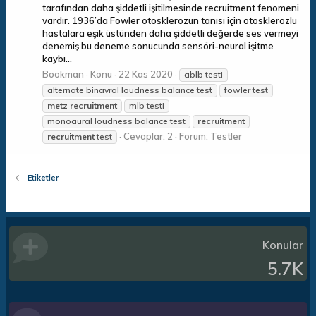
tarafından daha şiddetli işitilmesinde recruitment fenomeni
vardır. 1936’da Fowler otosklerozun tanısı için otosklerozlu
hastalara eşik üstünden daha şiddetli değerde ses vermeyi
denemiş bu deneme sonucunda sensöri-neural işitme
kaybı...
Bookman
Konu
22 Kas 2020
ablb testi
alternate binavral loudness balance test
fowler test
metz
recruitment
mlb testi
monoaural loudness balance test
recruitment
Cevaplar: 2
Forum:
Testler
recruitment
test
Etiketler
Konular
5.7K