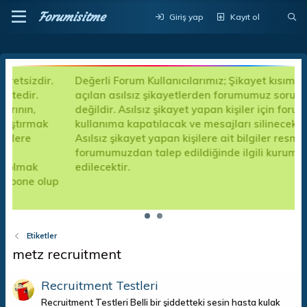
Forumisitme
Giriş yap
Kayıt ol
Değerli Forum Kullanıcılarımız; Şikayet kısımlarında
açılan asılsız şikayetlerden forumumuz sorumlu
değildir. Asılsız şikayet yapan kişiler için forum
kullanıma kapatılacak ve mesajları silinecektir.
Asılsız şikayet yapan kişilere ait bilgiler resmi kanalla
forumumuzdan talep edildiğinde ilgili kuruma teslim
edilecektir.
up
Etiketler
metz recruitment
Recruitment Testleri
Recruitment Testleri Belli bir şiddetteki sesin hasta kulak