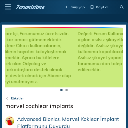
Forumisitme
Giriş yap
Kayıt ol
etsizdir.
Değerli Forum Kullanıcılarımız; Şikayet kısımları
tedir.
açılan asılsız şikayetlerden forumumuz sorumlu
rının,
değildir. Asılsız şikayet yapan kişiler için forum
aştırmak
kullanıma kapatılacak ve mesajları silinecektir.
elere
Asılsız şikayet yapan kişilere ait bilgiler resmi k
forumumuzdan talep edildiğinde ilgili kuruma te
olmak
edilecektir.
Abone olup
Etiketler
marvel cochlear implants
Advanced Bionics, Marvel Koklear İmplant
Platformunu Duyurdu