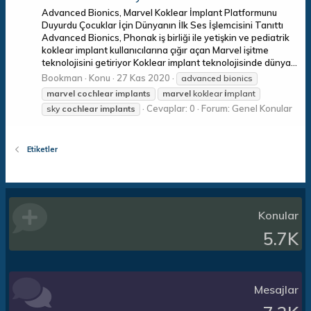
Advanced Bionics, Marvel Koklear İmplant Platformunu
Duyurdu Çocuklar İçin Dünyanın İlk Ses İşlemcisini Tanıttı
Advanced Bionics, Phonak iş birliği ile yetişkin ve pediatrik
koklear implant kullanıcılarına çığır açan Marvel işitme
teknolojisini getiriyor Koklear implant teknolojisinde dünya...
Bookman
Konu
27 Kas 2020
advanced bionics
marvel
cochlear
implants
marvel
koklear i̇mplant
Cevaplar: 0
Forum:
Genel Konular
sky
cochlear
implants
Etiketler
Konular
5.7K
Mesajlar