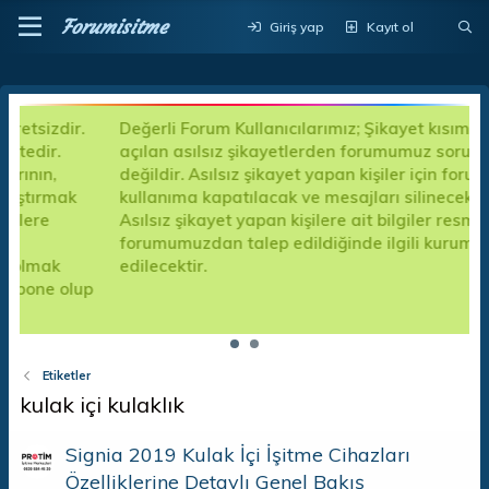
Forumisitme
Giriş yap
Kayıt ol
Değerli Forum Kullanıcılarımız; Şikayet kısımlarında
açılan asılsız şikayetlerden forumumuz sorumlu
değildir. Asılsız şikayet yapan kişiler için forum
kullanıma kapatılacak ve mesajları silinecektir.
Asılsız şikayet yapan kişilere ait bilgiler resmi kanalla
forumumuzdan talep edildiğinde ilgili kuruma teslim
edilecektir.
up
Etiketler
kulak içi kulaklık
Signia 2019 Kulak İçi İşitme Cihazları
Özelliklerine Detaylı Genel Bakış