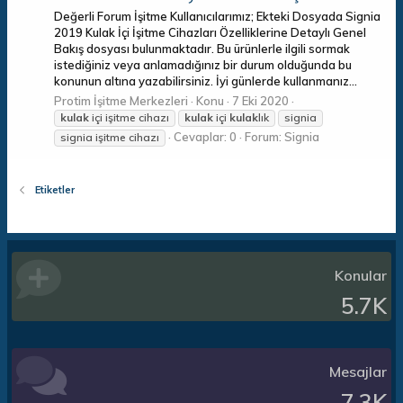
Değerli Forum İşitme Kullanıcılarımız; Ekteki Dosyada Signia
2019 Kulak İçi İşitme Cihazları Özelliklerine Detaylı Genel
Bakış dosyası bulunmaktadır. Bu ürünlerle ilgili sormak
istediğiniz veya anlamadığınız bir durum olduğunda bu
konunun altına yazabilirsiniz. İyi günlerde kullanmanız...
Protim İşitme Merkezleri
Konu
7 Eki 2020
kulak
içi işitme cihazı
kulak
içi
kulak
lık
signia
Cevaplar: 0
Forum:
Signia
signia işitme cihazı
Etiketler
Konular
5.7K
Mesajlar
7.3K