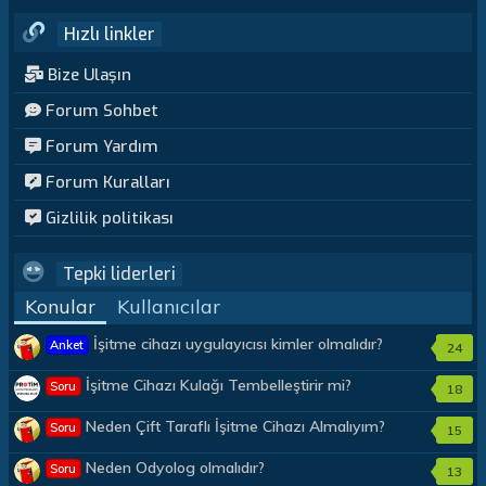
Hızlı linkler
Bize Ulaşın
Forum Sohbet
Forum Yardım
Forum Kuralları
Gizlilik politikası
Tepki liderleri
Konular
Kullanıcılar
İşitme cihazı uygulayıcısı kimler olmalıdır?
Anket
24
İşitme Cihazı Kulağı Tembelleştirir mi?
Soru
18
Neden Çift Taraflı İşitme Cihazı Almalıyım?
Soru
15
Neden Odyolog olmalıdır?
Soru
13