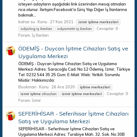
isteyen adayların aşağıdaki link üzerinden mesaj atmaları
rica olunur. İletişim:Facebook'a Giriş Yap Diğer İş İlanlarına
bakmak...
bahar su
Konu
27 Kas 2021
izmir
işitme
merkezleri
Cevaplar: 0
odyolog iş ilanları
odyometri iş ilanları
Forum:
İş İlanları
ÖDEMİŞ - Duycan İşitme Cihazları Satış ve
Uygulama Merkezi
ÖDEMİŞ - Duycan İşitme Cihazları Satış ve Uygulama
Merkezi Adres: Saracoğlu Cad. No:12 Ödemiş, İzmir, Türkiye
Tel: 0232 544 35 25 Gsm: E-Mail: Web: Yetkili: Sorumlu
Müdür: Hakkımızda:
Bookman
Konu
26 Ara 2020
işitme
merkezleri
Cevaplar: 0
izmir
işitme
cihazları
izmir
işitme
merkezleri
Forum:
İzmir
SEFERİHİSAR - Seferihisar İşitme Cihazları
Satış ve Uygulama Merkezi
SEFERİHİSAR - Seferihisar İşitme Cihazları Satış ve
Uygulama Merkezi Adres: Turabiye Mah. 32. Sok. No:30B