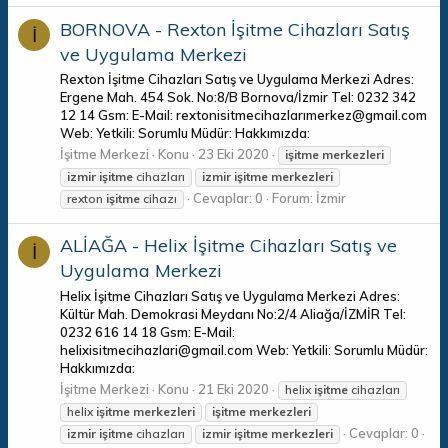
BORNOVA - Rexton İşitme Cihazları Satış
İ
ve Uygulama Merkezi
Rexton İşitme Cihazları Satış ve Uygulama Merkezi Adres:
Ergene Mah. 454 Sok. No:8/B Bornova/İzmir Tel: 0232 342
12 14 Gsm: E-Mail: rextonisitmecihazlarımerkez@gmail.com
Web: Yetkili: Sorumlu Müdür: Hakkımızda:
İşitme Merkezi
Konu
23 Eki 2020
işitme
merkezleri
izmir
işitme
cihazları
izmir
işitme
merkezleri
Cevaplar: 0
Forum:
İzmir
rexton
işitme
cihazı
ALİAĞA - Helix İşitme Cihazları Satış ve
İ
Uygulama Merkezi
Helix İşitme Cihazları Satış ve Uygulama Merkezi Adres:
Kültür Mah. Demokrasi Meydanı No:2/4 Aliağa/İZMİR Tel:
0232 616 14 18 Gsm: E-Mail:
helixisitmecihazlari@gmail.com Web: Yetkili: Sorumlu Müdür:
Hakkımızda:
İşitme Merkezi
Konu
21 Eki 2020
helix
işitme
cihazları
helix
işitme
merkezleri
işitme
merkezleri
Cevaplar: 0
izmir
işitme
cihazları
izmir
işitme
merkezleri