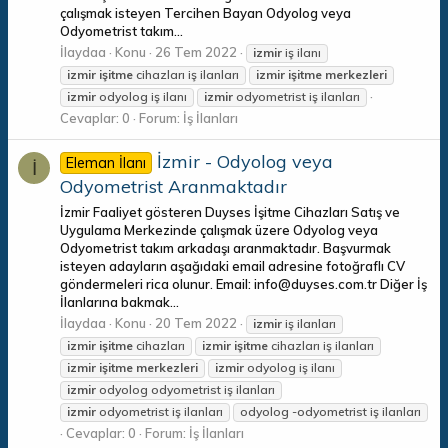
çalışmak isteyen Tercihen Bayan Odyolog veya
Odyometrist takım...
İlaydaa
Konu
26 Tem 2022
izmir
iş ilanı
izmir
işitme
cihazları iş ilanları
izmir
işitme
merkezleri
izmir
odyolog iş ilanı
izmir
odyometrist iş ilanları
Cevaplar: 0
Forum:
İş İlanları
İzmir - Odyolog veya
Eleman İlanı
İ
Odyometrist Aranmaktadır
İzmir Faaliyet gösteren Duyses İşitme Cihazları Satış ve
Uygulama Merkezinde çalışmak üzere Odyolog veya
Odyometrist takım arkadaşı aranmaktadır. Başvurmak
isteyen adayların aşağıdaki email adresine fotoğraflı CV
göndermeleri rica olunur. Email: info@duyses.com.tr Diğer İş
İlanlarına bakmak...
İlaydaa
Konu
20 Tem 2022
izmir
iş ilanları
izmir
işitme
cihazları
izmir
işitme
cihazları iş ilanları
izmir
işitme
merkezleri
izmir
odyolog iş ilanı
izmir
odyolog odyometrist iş ilanları
izmir
odyometrist iş ilanları
odyolog -odyometrist iş ilanları
Cevaplar: 0
Forum:
İş İlanları