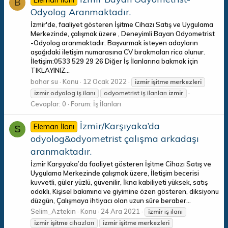
Eleman İlanı
B
Odyolog Aranmaktadır.
İzmir'de, faaliyet gösteren İşitme Cihazı Satış ve Uygulama
Merkezinde, çalışmak üzere , Deneyimli Bayan Odyometrist
-Odyolog aranmaktadır. Başvurmak isteyen adayların
aşağıdaki iletişim numarasına CV bırakmaları rica olunur.
İletişim:0533 529 29 26 Diğer İş İlanlarına bakmak için
TIKLAYINIZ...
bahar su
Konu
12 Ocak 2022
izmir
işitme
merkezleri
izmir
odyolog iş ilanı
odyometrist iş ilanları
izmir
Cevaplar: 0
Forum:
İş İlanları
İzmir/Karşıyaka’da
Eleman İlanı
S
odyolog&odyometrist çalışma arkadaşı
aranmaktadır.
İzmir Karşıyaka’da faaliyet gösteren İşitme Cihazı Satış ve
Uygulama Merkezinde çalışmak üzere, İletişim becerisi
kuvvetli, güler yüzlü, güvenilir, İkna kabiliyeti yüksek, satış
odaklı, Kişisel bakımına ve giyimine özen gösteren, diksiyonu
düzgün, Çalışmaya ihtiyacı olan uzun süre beraber...
Selim_Aztekin
Konu
24 Ara 2021
izmir
iş ilanı
izmir
işitme
cihazları
izmir
işitme
merkezleri