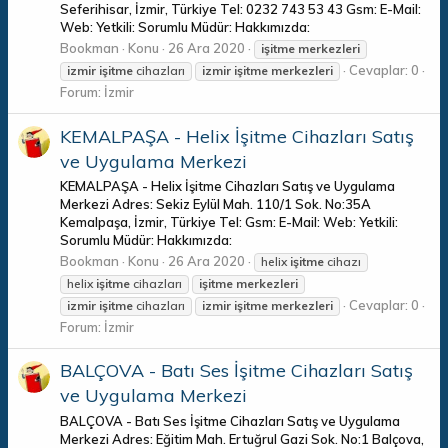
Seferihisar, İzmir, Türkiye Tel: 0232 743 53 43 Gsm: E-Mail:
Web: Yetkili: Sorumlu Müdür: Hakkımızda:
Bookman
Konu
26 Ara 2020
işitme
merkezleri
Cevaplar: 0
izmir
işitme
cihazları
izmir
işitme
merkezleri
Forum:
İzmir
KEMALPAŞA - Helix İşitme Cihazları Satış
ve Uygulama Merkezi
KEMALPAŞA - Helix İşitme Cihazları Satış ve Uygulama
Merkezi Adres: Sekiz Eylül Mah. 110/1 Sok. No:35A
Kemalpaşa, İzmir, Türkiye Tel: Gsm: E-Mail: Web: Yetkili:
Sorumlu Müdür: Hakkımızda:
Bookman
Konu
26 Ara 2020
helix
işitme
cihazı
helix
işitme
cihazları
işitme
merkezleri
Cevaplar: 0
izmir
işitme
cihazları
izmir
işitme
merkezleri
Forum:
İzmir
BALÇOVA - Batı Ses İşitme Cihazları Satış
ve Uygulama Merkezi
BALÇOVA - Batı Ses İşitme Cihazları Satış ve Uygulama
Merkezi Adres: Eğitim Mah. Ertuğrul Gazi Sok. No:1 Balçova,