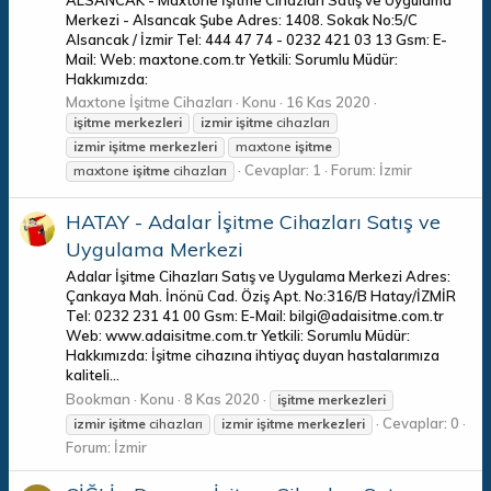
Merkezi - Alsancak Şube Adres: 1408. Sokak No:5/C
Alsancak / İzmir Tel: 444 47 74 - 0232 421 03 13 Gsm: E-
Mail: Web: maxtone.com.tr Yetkili: Sorumlu Müdür:
Hakkımızda:
Maxtone İşitme Cihazları
Konu
16 Kas 2020
işitme
merkezleri
izmir
işitme
cihazları
izmir
işitme
merkezleri
maxtone
işitme
Cevaplar: 1
Forum:
İzmir
maxtone
işitme
cihazları
HATAY - Adalar İşitme Cihazları Satış ve
Uygulama Merkezi
Adalar İşitme Cihazları Satış ve Uygulama Merkezi Adres:
Çankaya Mah. İnönü Cad. Öziş Apt. No:316/B Hatay/İZMİR
Tel: 0232 231 41 00 Gsm: E-Mail: bilgi@adaisitme.com.tr
Web: www.adaisitme.com.tr Yetkili: Sorumlu Müdür:
Hakkımızda: İşitme cihazına ihtiyaç duyan hastalarımıza
kaliteli...
Bookman
Konu
8 Kas 2020
işitme
merkezleri
Cevaplar: 0
izmir
işitme
cihazları
izmir
işitme
merkezleri
Forum:
İzmir