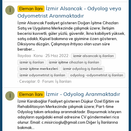
İzmir Alsancak - Odyolog veya
Eleman İlanı
İ
Odyometrist Aranmaktadır
İzmir Alsancak Faaliyet gösteren Doğan İşitme Cihazları
Satış ve Uygulama Merkezinde çalışmak üzere; İletişim
becerisi kuvvetli, güler yüzlü, güvenilir, İkna kabiliyeti yüksek,
satış odaklı, Kişisel bakımına ve giyimine özen gösteren,
Diksiyonu düzgün, Çalışmaya ihtiyacı olan uzun süre
beraber...
İlaydaa
Konu
25 Haz 2022
izmir
alsancak iş ilanları
izmir
iş ilanları
izmir
işitme
cihazları iş ilanları
izmir
işitme
merkezleri
izmir
odyolog iş ilanları
izmir
odyometrist iş ilanları
odyolog -odyometrist iş ilanları
Cevaplar: 0
Forum:
İş İlanları
İzmir - Odyolog Aranmaktadır
Eleman İlanı
İ
İzmir Karabağlar Faaliyet gösteren Düşkur Özel Eğitim ve
Rehabilitasyon Merkezinde çalışmak üzere; Part-time
Odyolog takım arkadaşı aranmaktadır. Başvurmak isteyen
adayların aşağıdaki email adresine CV göndermeleri rica
olunur. Email: c.misircioglu@gmail.com Diğer İş İlanlarına
bakmak...