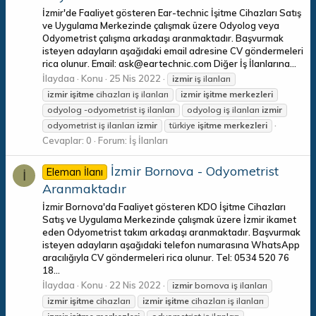
İzmir'de Faaliyet gösteren Ear-technic İşitme Cihazları Satış
ve Uygulama Merkezinde çalışmak üzere Odyolog veya
Odyometrist çalışma arkadaşı aranmaktadır. Başvurmak
isteyen adayların aşağıdaki email adresine CV göndermeleri
rica olunur. Email: ask@eartechnic.com Diğer İş İlanlarına...
İlaydaa
Konu
25 Nis 2022
izmir
iş ilanları
izmir
işitme
cihazları iş ilanları
izmir
işitme
merkezleri
odyolog -odyometrist iş ilanları
odyolog iş ilanları
izmir
odyometrist iş ilanları
izmir
türkiye
işitme
merkezleri
Cevaplar: 0
Forum:
İş İlanları
İzmir Bornova - Odyometrist
Eleman İlanı
İ
Aranmaktadır
İzmir Bornova'da Faaliyet gösteren KDO İşitme Cihazları
Satış ve Uygulama Merkezinde çalışmak üzere İzmir ikamet
eden Odyometrist takım arkadaşı aranmaktadır. Başvurmak
isteyen adayların aşağıdaki telefon numarasına WhatsApp
aracılığıyla CV göndermeleri rica olunur. Tel: 0534 520 76
18...
İlaydaa
Konu
22 Nis 2022
izmir
bornova iş ilanları
izmir
işitme
cihazları
izmir
işitme
cihazları iş ilanları