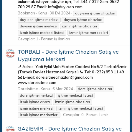
bulunmak isteyen adaylar için; Tel: 444 7 012 Gsm: 0532
709 29 87 Email: info@duy-sen.com
Bookman
Konu
30 Eyl 2024
duy-sen
işitme
cihazları
duy-sen
işitme
merkezi
duysen
işitme
cihazları
duysen
işitme
merkezi
izmir
işitme
cihazları
izmir
işitme
merkezi listesi
izmir
işitme
merkezleri
Cevaplar: 1
Forum:
İş İlanları
TORBALI - Dore İşitme Cihazları Satış ve
Uygulama Merkezi
📍 Adres: Yedi Eylül Mah Ekoten Caddesi No:5/2 Torbalı/İzmir
(Torbalı Devlet Hastanesi Karşısı) 📞 Tel: 0 (232) 853 11 49
✉️ E-mail: doreisitmecihazlari@gmail.com
www.doreisitme.com
Doreİsitme
Konu
6 Mar 2024
dore
işitme
cihazları
dore
işitme
merkezi
işitme
merkezi listesi
izmir
işitme
cihazı
izmir
işitme
cihazları
izmir
işitme
merkezi
izmir
işitme
merkezi listesi
Cevaplar: 0
Forum:
İzmir
izmir
işitme
merkezleri
GAZİEMİR - Dore İşitme Cihazları Satış ve