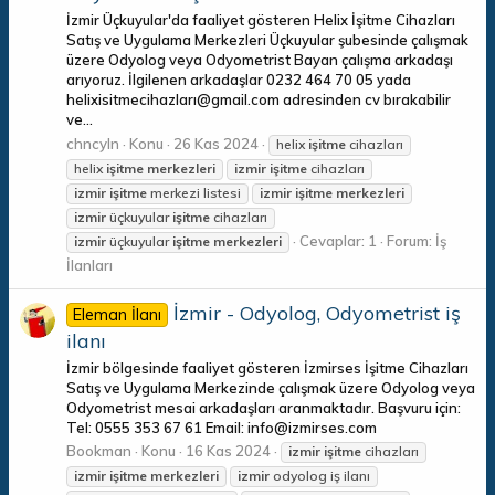
İzmir Üçkuyular'da faaliyet gösteren Helix İşitme Cihazları
Satış ve Uygulama Merkezleri Üçkuyular şubesinde çalışmak
üzere Odyolog veya Odyometrist Bayan çalışma arkadaşı
arıyoruz. İlgilenen arkadaşlar 0232 464 70 05 yada
helixisitmecihazları@gmail.com adresinden cv bırakabilir
ve...
chncyln
Konu
26 Kas 2024
helix
işitme
cihazları
helix
işitme
merkezleri
izmir
işitme
cihazları
izmir
işitme
merkezi listesi
izmir
işitme
merkezleri
izmir
üçkuyular
işitme
cihazları
Cevaplar: 1
Forum:
İş
izmir
üçkuyular
işitme
merkezleri
İlanları
İzmir - Odyolog, Odyometrist iş
Eleman İlanı
ilanı
İzmir bölgesinde faaliyet gösteren İzmirses İşitme Cihazları
Satış ve Uygulama Merkezinde çalışmak üzere Odyolog veya
Odyometrist mesai arkadaşları aranmaktadır. Başvuru için:
Tel: 0555 353 67 61 Email: info@izmirses.com
Bookman
Konu
16 Kas 2024
izmir
işitme
cihazları
izmir
işitme
merkezleri
izmir
odyolog iş ilanı