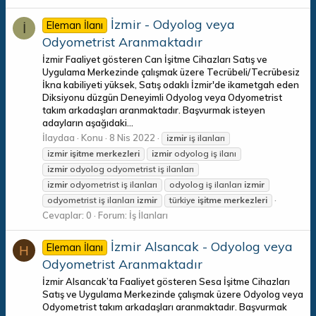
İzmir - Odyolog veya
Eleman İlanı
İ
Odyometrist Aranmaktadır
İzmir Faaliyet gösteren Can İşitme Cihazları Satış ve
Uygulama Merkezinde çalışmak üzere Tecrübeli/Tecrübesiz
İkna kabiliyeti yüksek, Satış odaklı İzmir'de ikametgah eden
Diksiyonu düzgün Deneyimli Odyolog veya Odyometrist
takım arkadaşları aranmaktadır. Başvurmak isteyen
adayların aşağıdaki...
İlaydaa
Konu
8 Nis 2022
izmir
iş ilanları
izmir
işitme
merkezleri
izmir
odyolog iş ilanı
izmir
odyolog odyometrist iş ilanları
izmir
odyometrist iş ilanları
odyolog iş ilanları
izmir
odyometrist iş ilanları
izmir
türkiye
işitme
merkezleri
Cevaplar: 0
Forum:
İş İlanları
İzmir Alsancak - Odyolog veya
Eleman İlanı
H
Odyometrist Aranmaktadır
İzmir Alsancak’ta Faaliyet gösteren Sesa İşitme Cihazları
Satış ve Uygulama Merkezinde çalışmak üzere Odyolog veya
Odyometrist takım arkadaşları aranmaktadır. Başvurmak