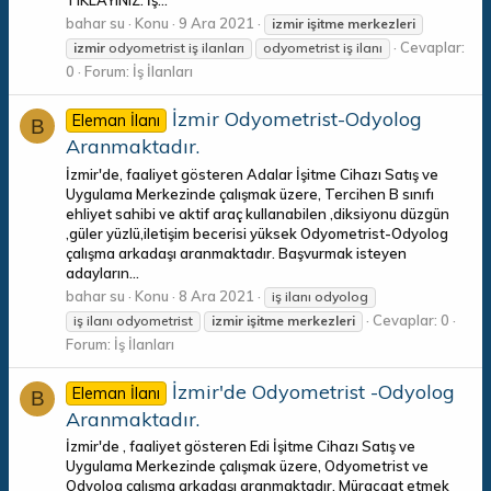
bahar su
Konu
9 Ara 2021
izmir
işitme
merkezleri
Cevaplar:
izmir
odyometrist iş ilanları
odyometrist iş ilanı
0
Forum:
İş İlanları
İzmir Odyometrist-Odyolog
Eleman İlanı
B
Aranmaktadır.
İzmir'de, faaliyet gösteren Adalar İşitme Cihazı Satış ve
Uygulama Merkezinde çalışmak üzere, Tercihen B sınıfı
ehliyet sahibi ve aktif araç kullanabilen ,diksiyonu düzgün
,güler yüzlü,iletişim becerisi yüksek Odyometrist-Odyolog
çalışma arkadaşı aranmaktadır. Başvurmak isteyen
adayların...
bahar su
Konu
8 Ara 2021
iş ilanı odyolog
Cevaplar: 0
iş ilanı odyometrist
izmir
işitme
merkezleri
Forum:
İş İlanları
İzmir'de Odyometrist -Odyolog
Eleman İlanı
B
Aranmaktadır.
İzmir'de , faaliyet gösteren Edi İşitme Cihazı Satış ve
Uygulama Merkezinde çalışmak üzere, Odyometrist ve
Odyolog çalışma arkadaşı aranmaktadır. Müracaat etmek