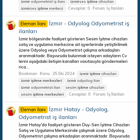
izmir
odyometrist iş ilanı
izmir
ses
işitme
cihazları
Cevaplar: 0
Forum:
İş İlanları
izmir
ses
işitme
merkezi
İzmir - Odyolog Odyometrist iş
Eleman İlanı
ilanları
İzmir bölgesinde faaliyet gösteren Sesim İşitme cihazları
satış ve uygulama merkezine ait işyerlerinde yetiştirilmek
üzere Odyolog veya Odyometrist çalışma arkadaşları
aranmaktadır. Başvuruda bulunmak isteyen adayların Cv
lerini aşağıdaki iletişim kanalları vasıtasıyla göndermeleri
rica...
Bookman
Konu
25 Eki 2024
izmir
işitme
cihazları
izmir
işitme
merkezleri
izmir
odyolog ilan
izmir
odyometrist ilan
sesim
işitme
cihazları
Cevaplar: 0
Forum:
İş İlanları
sesim
işitme
merkezleri
İzmir Hatay - Odyolog,
Eleman İlanı
Odyometrist iş ilanları
İzmir Hatay'da faaliyet gösteren Duy-Sen İşitme Cihazları
Satış ve Uygulama Merkezinde çalışmak üzere Odyolog,
Odyometrist çalışma arkadaşları aranmaktadır. Başvuruda