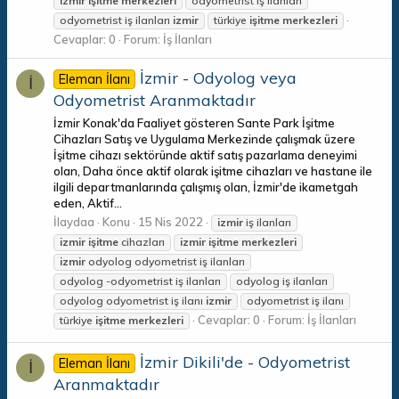
izmir
işitme
merkezleri
odyometrist iş ilanları
odyometrist iş ilanları
izmir
türkiye
işitme
merkezleri
Cevaplar: 0
Forum:
İş İlanları
İzmir - Odyolog veya
Eleman İlanı
İ
Odyometrist Aranmaktadır
İzmir Konak'da Faaliyet gösteren Sante Park İşitme
Cihazları Satış ve Uygulama Merkezinde çalışmak üzere
İşitme cihazı sektöründe aktif satış pazarlama deneyimi
olan, Daha önce aktif olarak işitme cihazları ve hastane ile
ilgili departmanlarında çalışmış olan, İzmir'de ikametgah
eden, Aktif...
İlaydaa
Konu
15 Nis 2022
izmir
iş ilanları
izmir
işitme
cihazları
izmir
işitme
merkezleri
izmir
odyolog odyometrist iş ilanları
odyolog -odyometrist iş ilanları
odyolog iş ilanları
odyolog odyometrist iş ilanı
izmir
odyometrist iş ilanı
Cevaplar: 0
Forum:
İş İlanları
türkiye
işitme
merkezleri
İzmir Dikili'de - Odyometrist
Eleman İlanı
İ
Aranmaktadır