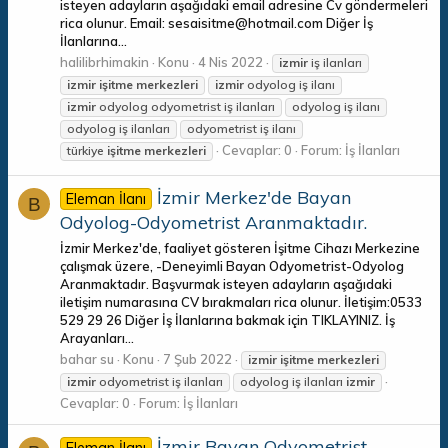
isteyen adayların aşağıdaki email adresine Cv göndermeleri
rica olunur. Email: sesaisitme@hotmail.com Diğer İş
İlanlarına...
halilibrhimakin
Konu
4 Nis 2022
izmir
iş ilanları
izmir
işitme
merkezleri
izmir
odyolog iş ilanı
izmir
odyolog odyometrist iş ilanları
odyolog iş ilanı
odyolog iş ilanları
odyometrist iş ilanı
Cevaplar: 0
Forum:
İş İlanları
türkiye
işitme
merkezleri
İzmir Merkez'de Bayan
Eleman İlanı
B
Odyolog-Odyometrist Aranmaktadır.
İzmir Merkez'de, faaliyet gösteren İşitme Cihazı Merkezine
çalışmak üzere, -Deneyimli Bayan Odyometrist-Odyolog
Aranmaktadır. Başvurmak isteyen adayların aşağıdaki
iletişim numarasına CV bırakmaları rica olunur. İletişim:0533
529 29 26 Diğer İş İlanlarına bakmak için TIKLAYINIZ. İş
Arayanları...
bahar su
Konu
7 Şub 2022
izmir
işitme
merkezleri
izmir
odyometrist iş ilanları
odyolog iş ilanları
izmir
Cevaplar: 0
Forum:
İş İlanları
İzmir Bayan Odyometrist-