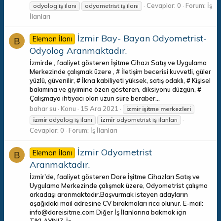
Cevaplar: 0
Forum:
İş
odyolog iş ilanı
odyometrist iş ilanı
İlanları
İzmir Bay- Bayan Odyometrist-
Eleman İlanı
B
Odyolog Aranmaktadır.
İzmirde , faaliyet gösteren İşitme Cihazı Satış ve Uygulama
Merkezinde çalışmak üzere , # İletişim becerisi kuvvetli, güler
yüzlü, güvenilir, # İkna kabiliyeti yüksek, satış odaklı, # Kişisel
bakımına ve giyimine özen gösteren, diksiyonu düzgün, #
Çalışmaya ihtiyacı olan uzun süre beraber...
bahar su
Konu
15 Ara 2021
izmir
işitme
merkezleri
izmir
odyolog iş ilanı
izmir
odyometrist iş ilanları
Cevaplar: 0
Forum:
İş İlanları
İzmir Odyometrist
Eleman İlanı
B
Aranmaktadır.
İzmir'de, faaliyet gösteren Dore İşitme Cihazları Satış ve
Uygulama Merkezinde çalışmak üzere, Odyometrist çalışma
arkadaşı aranmaktadır.Başvurmak isteyen adayların
aşağıdaki mail adresine CV bırakmaları rica olunur. E-mail:
info@doreisitme.com Diğer İş İlanlarına bakmak için
TIKLAYINIZ. İş...