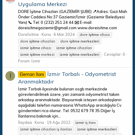
Uygulama Merkezi
DORE İşitme Cihazları (GAZİEMİR ŞUBE) 📍Adres: Gazi Mah
Önder Caddesi No:37 Gaziemir/İzmir (Gaziemir Belediyesi
Yanı) 📞 Tel: 0 (232) 251 24 44 ✉️ E-mail:
doreisitmegaziemir@gmail.com www.doreisitme.com
Doreİsitme
Konu
6 Mar 2024
dore
işitme
cihazı
dore
işitme
cihazları
dore
işitme
merkezleri
izmir
işitme
cihazı
izmir
işitme
cihazları
Cevaplar: 0
izmir
işitme
merkezi
izmir
işitme
merkezleri
Forum:
İzmir
İzmir Torbalı - Odyometrist
Eleman İlanı
İ
Aranmaktadır
İzmir Torbalı ilçesinde bulunan osgb merkezinde
görevlendirilmek üzere, yarı zamanlı odyometrist takım
arkadaşı aranmaktadır. Başvurmak isteyen arkadaşların
aşağıdaki telefon numarasına WhatsApp aracılığıyla Cv
göndermleri rica olunur. Tel: 0532 679 78 35 Diğer İş
İlanlarına bakmak için...
İlaydaa
Konu
19 Ağu 2022
izmir
iş ilanı
izmir
işitme
cihazları iş ilanları
izmir
işitme
merkezleri