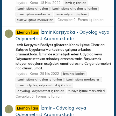
İlaydaa
Konu
18 Haz 2022
izmir
iş ilanları
izmir
işitme
cihazları
izmir
işitme
cihazları iş ilanları
izmir
işitme
merkezleri
izmir
odyolog iş ilanı
Cevaplar: 0
Forum:
İş İlanları
türkiye
işitme
merkezleri
İzmir Karşıyaka - Odyolog veya
Eleman İlanı
İ
Odyometrist Aranmaktadır
İzmir Karşıyaka Faaliyet gösteren Konak İşitme Cihazları
Satış ve Uygulama Merkezinde çalışma arkadaşı
aranmaktadır. İzmir 'de ikametgah eden Odyolog veya
Odyometrist takım arkadaşı aranmaktadır. Başvurmak
isteyen adayların aşağıdaki email adresine Cv göndermeleri
rica olunur. Email...
İlaydaa
Konu
29 Nis 2022
izmir
iş ilanları
izmir
işitme
cihazları iş ilanları
izmir
işitme
merkezleri
izmir
odyolog odyometrist iş ilanları
odyolog -odyometrist iş ilanları
türkiye
işitme
merkezleri
Cevaplar: 0
Forum:
İş İlanları
İzmir - Odyolog veya
Eleman İlanı
İ
Odyometrist Aranmaktadır