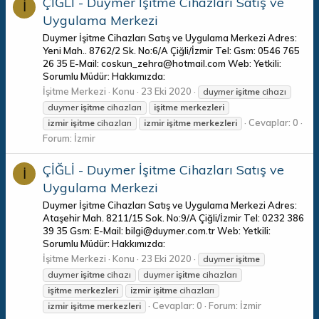
ÇİĞLİ - Duymer İşitme Cihazları Satış ve
İ
Uygulama Merkezi
Duymer İşitme Cihazları Satış ve Uygulama Merkezi Adres:
Yeni Mah.. 8762/2 Sk. No:6/A Çiğli/İzmir Tel: Gsm: 0546 765
26 35 E-Mail: coskun_zehra@hotmail.com Web: Yetkili:
Sorumlu Müdür: Hakkımızda:
İşitme Merkezi
Konu
23 Eki 2020
duymer
işitme
cihazı
duymer
işitme
cihazları
işitme
merkezleri
Cevaplar: 0
izmir
işitme
cihazları
izmir
işitme
merkezleri
Forum:
İzmir
ÇİĞLİ - Duymer İşitme Cihazları Satış ve
İ
Uygulama Merkezi
Duymer İşitme Cihazları Satış ve Uygulama Merkezi Adres:
Ataşehir Mah. 8211/15 Sok. No:9/A Çiğli/İzmir Tel: 0232 386
39 35 Gsm: E-Mail: bilgi@duymer.com.tr Web: Yetkili:
Sorumlu Müdür: Hakkımızda:
İşitme Merkezi
Konu
23 Eki 2020
duymer
işitme
duymer
işitme
cihazı
duymer
işitme
cihazları
işitme
merkezleri
izmir
işitme
cihazları
Cevaplar: 0
Forum:
İzmir
izmir
işitme
merkezleri