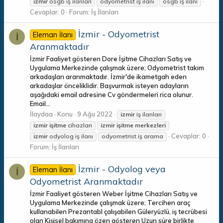
izmir
osgb iş ilanları
odyometrist iş ilanı
osgb iş ilanı
Cevaplar: 0
Forum:
İş İlanları
İzmir - Odyometrist
Eleman İlanı
İ
Aranmaktadır
İzmir Faaliyet gösteren Dore İşitme Cihazları Satış ve
Uygulama Merkezinde çalışmak üzere; Odyometrist takım
arkadaşları aranmaktadır. İzmir'de ikametgah eden
arkadaşlar önceliklidir. Başvurmak isteyen adayların
aşağıdaki email adresine Cv göndermeleri rica olunur.
Email...
İlaydaa
Konu
9 Ağu 2022
izmir
iş ilanları
izmir
işitme
cihazları
izmir
işitme
merkezleri
Cevaplar: 0
izmir
odyolog iş ilanı
odyometrist iş arama
Forum:
İş İlanları
İzmir - Odyolog veya
Eleman İlanı
İ
Odyometrist Aranmaktadır
İzmir Faaliyet gösteren Weber İşitme Cihazları Satış ve
Uygulama Merkezinde çalışmak üzere; Tercihen araç
kullanabilen Prezantabl çalışabilen Güleryüzlü, iş tecrübesi
olan Kişisel bakımına özen gösteren Uzun süre birlikte