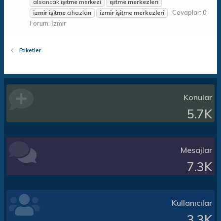
alsancak
işitme
merkezi
işitme
merkezleri
Cevaplar: 0
izmir
işitme
cihazları
izmir
işitme
merkezleri
Forum:
İzmir
Etiketler
Konular
5.7K
Mesajlar
7.3K
Kullanıcılar
3.3K