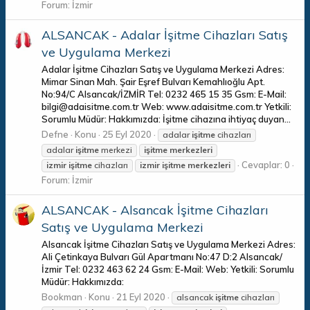
Forum:
İzmir
ALSANCAK - Adalar İşitme Cihazları Satış
ve Uygulama Merkezi
Adalar İşitme Cihazları Satış ve Uygulama Merkezi Adres:
Mimar Sinan Mah. Şair Eşref Bulvarı Kemahlıoğlu Apt.
No:94/C Alsancak/İZMİR Tel: 0232 465 15 35 Gsm: E-Mail:
bilgi@adaisitme.com.tr Web: www.adaisitme.com.tr Yetkili:
Sorumlu Müdür: Hakkımızda: İşitme cihazına ihtiyaç duyan...
Defne
Konu
25 Eyl 2020
adalar
işitme
cihazları
adalar
işitme
merkezi
işitme
merkezleri
Cevaplar: 0
izmir
işitme
cihazları
izmir
işitme
merkezleri
Forum:
İzmir
ALSANCAK - Alsancak İşitme Cihazları
Satış ve Uygulama Merkezi
Alsancak İşitme Cihazları Satış ve Uygulama Merkezi Adres:
Ali Çetinkaya Bulvarı Gül Apartmanı No:47 D:2 Alsancak/
İzmir Tel: 0232 463 62 24 Gsm: E-Mail: Web: Yetkili: Sorumlu
Müdür: Hakkımızda:
Bookman
Konu
21 Eyl 2020
alsancak
işitme
cihazları