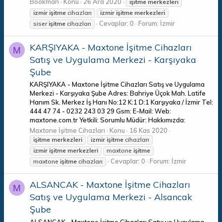
Bookman
Konu
26 Ara 2020
işitme
merkezleri
izmir
işitme
cihazları
izmir
işitme
merkezleri
Cevaplar: 0
Forum:
İzmir
siser
işitme
cihazları
KARŞIYAKA - Maxtone İşitme Cihazları
M
Satış ve Uygulama Merkezi - Karşıyaka
Şube
KARŞIYAKA - Maxtone İşitme Cihazları Satış ve Uygulama
Merkezi - Karşıyaka Şube Adres: Bahriye Üçok Mah. Latife
Hanım Sk. Merkez İş Hanı No:12 K:1 D:1 Karşıyaka / İzmir Tel:
444 47 74 - 0232 243 03 29 Gsm: E-Mail: Web:
maxtone.com.tr Yetkili: Sorumlu Müdür: Hakkımızda:
Maxtone İşitme Cihazları
Konu
16 Kas 2020
işitme
merkezleri
izmir
işitme
cihazları
izmir
işitme
merkezleri
maxtone
işitme
Cevaplar: 0
Forum:
İzmir
maxtone
işitme
cihazları
ALSANCAK - Maxtone İşitme Cihazları
M
Satış ve Uygulama Merkezi - Alsancak
Şube
ALSANCAK - Maxtone İşitme Cihazları Satış ve Uygulama