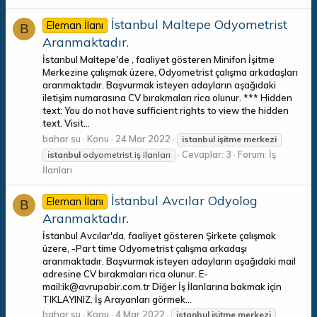
İstanbul Maltepe Odyometrist
Eleman İlanı
B
Aranmaktadır.
İstanbul Maltepe'de , faaliyet gösteren Minifon İşitme
Merkezine çalışmak üzere, Odyometrist çalışma arkadaşları
aranmaktadır. Başvurmak isteyen adayların aşağıdaki
iletişim numarasına CV bırakmaları rica olunur. *** Hidden
text: You do not have sufficient rights to view the hidden
text. Visit...
bahar su
Konu
24 Mar 2022
istanbul
işitme
merkezi
Cevaplar: 3
Forum:
İş
istanbul
odyometrist iş ilanları
İlanları
İstanbul Avcılar Odyolog
Eleman İlanı
B
Aranmaktadır.
İstanbul Avcılar'da, faaliyet gösteren Şirkete çalışmak
üzere, -Part time Odyometrist çalışma arkadaşı
aranmaktadır. Başvurmak isteyen adayların aşağıdaki mail
adresine CV bırakmaları rica olunur. E-
mail:ik@avrupabir.com.tr Diğer İş İlanlarına bakmak için
TIKLAYINIZ. İş Arayanları görmek...
bahar su
Konu
4 Mar 2022
istanbul
işitme
merkezi