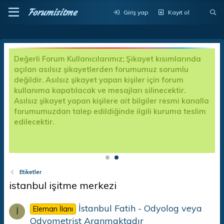
Forumisitme
Giriş yap
Kayıt ol
Değerli Forum Kullanıcılarımız; Şikayet kısımlarında
açılan asılsız şikayetlerden forumumuz sorumlu
değildir. Asılsız şikayet yapan kişiler için forum
kullanıma kapatılacak ve mesajları silinecektir.
Asılsız şikayet yapan kişilere ait bilgiler resmi kanalla
forumumuzdan talep edildiğinde ilgili kuruma teslim
edilecektir.
p
Etiketler
istanbul işitme merkezi
İstanbul Fatih - Odyolog veya
Eleman İlanı
İ
Odyometrist Aranmaktadır