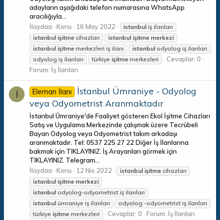
adayların aşağıdaki telefon numarasına WhatsApp
aracılığıyla...
İlaydaa
Konu
16 May 2022
istanbul
iş ilanları
istanbul
işitme
cihazları
istanbul
işitme
merkezi
istanbul
işitme
merkezleri iş ilanı
istanbul
odyolog iş ilanları
Cevaplar: 0
odyolog iş ilanları
türkiye
işitme
merkezleri
Forum:
İş İlanları
İstanbul Ümraniye - Odyolog
Eleman İlanı
İ
veya Odyometrist Aranmaktadır
İstanbul Ümraniye'de Faaliyet gösteren Ekol İşitme Cihazları
Satış ve Uygulama Merkezinde çalışmak üzere Tecrübeli
Bayan Odyolog veya Odyometrist takım arkadaşı
aranmaktadır. Tel: 0537 225 27 22 Diğer İş İlanlarına
bakmak için TIKLAYINIZ. İş Arayanları görmek için
TIKLAYINIZ. Telegram...
İlaydaa
Konu
12 Nis 2022
istanbul
işitme
cihazları
istanbul
işitme
merkezi
istanbul
odyolog-odyometrist iş ilanları
istanbul
ümraniye iş ilanları
odyolog -odyometrist iş ilanları
Cevaplar: 0
Forum:
İş İlanları
türkiye
işitme
merkezleri