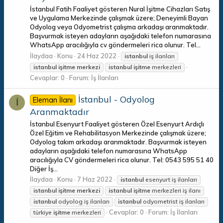
İstanbul Fatih Faaliyet gösteren Nural İşitme Cihazları Satış
ve Uygulama Merkezinde çalışmak üzere; Deneyimli Bayan
Odyolog veya Odyometrist çalışma arkadaşı aranmaktadır.
Başvurmak isteyen adayların aşağıdaki telefon numarasına
WhatsApp aracılığıyla cv göndermeleri rica olunur. Tel...
İlaydaa
Konu
24 Haz 2022
istanbul
iş ilanları
istanbul
işitme
merkezi
istanbul
işitme
merkezleri
Cevaplar: 0
Forum:
İş İlanları
İstanbul - Odyolog
Eleman İlanı
İ
Aranmaktadır
İstanbul Esenyurt Faaliyet gösteren Özel Esenyurt Ardıçlı
Özel Eğitim ve Rehabilitasyon Merkezinde çalışmak üzere;
Odyolog takım arkadaşı aranmaktadır. Başvurmak isteyen
adayların aşağıdaki telefon numarasına WhatsApp
aracılığıyla CV göndermeleri rica olunur. Tel: 0543 595 51 40
Diğer İş...
İlaydaa
Konu
7 Haz 2022
istanbul
esenyurt iş ilanları
istanbul
işitme
merkezi
istanbul
işitme
merkezleri iş ilanı
istanbul
odyolog iş ilanları
istanbul
odyometrist iş ilanları
Cevaplar: 0
Forum:
İş İlanları
türkiye
işitme
merkezleri