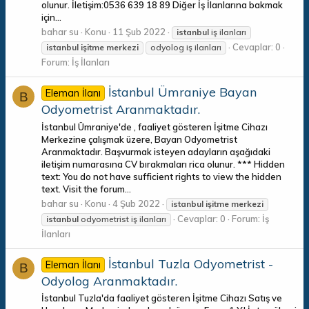
olunur. İletişim:0536 639 18 89 Diğer İş İlanlarına bakmak
için...
bahar su
Konu
11 Şub 2022
istanbul
iş ilanları
Cevaplar: 0
istanbul
işitme
merkezi
odyolog iş ilanları
Forum:
İş İlanları
İstanbul Ümraniye Bayan
Eleman İlanı
B
Odyometrist Aranmaktadır.
İstanbul Ümraniye'de , faaliyet gösteren İşitme Cihazı
Merkezine çalışmak üzere, Bayan Odyometrist
Aranmaktadır. Başvurmak isteyen adayların aşağıdaki
iletişim numarasına CV bırakmaları rica olunur. *** Hidden
text: You do not have sufficient rights to view the hidden
text. Visit the forum...
bahar su
Konu
4 Şub 2022
istanbul
işitme
merkezi
Cevaplar: 0
Forum:
İş
istanbul
odyometrist iş ilanları
İlanları
İstanbul Tuzla Odyometrist -
Eleman İlanı
B
Odyolog Aranmaktadır.
İstanbul Tuzla'da faaliyet gösteren İşitme Cihazı Satış ve