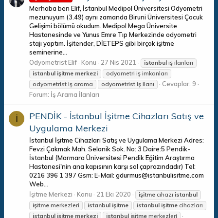
Merhaba ben Elif, İstanbul Medipol Üniversitesi Odyometri
mezunuyum (3.49) aynı zamanda Biruni Üniversitesi Çocuk
Gelişimi bölümü okudum. Medipol Mega Üniversite
Hastanesinde ve Yunus Emre Tıp Merkezinde odyometri
stajı yaptım. İşitender, DİETEPS gibi birçok işitme
seminerine...
Odyometrist Elif
Konu
27 Nis 2021
istanbul
iş ilanları
istanbul
işitme
merkezi
odyometri iş imkanları
Cevaplar: 9
odyometrist iş arama
odyometrist iş ilanı
Forum:
İş Arama İlanları
PENDİK - İstanbul İşitme Cihazları Satış ve
İ
Uygulama Merkezi
İstanbul İşitme Cihazları Satış ve Uygulama Merkezi Adres:
Fevzi Çakmak Mah. Selanik Sok. No: 3 Daire:5 Pendik-
İstanbul (Marmara Üniversitesi Pendik Eğitim Araştırma
Hastanesi'nin ana kapısının karşı sol çaprazındadır) Tel:
0216 396 1 397 Gsm: E-Mail: gdurmus@istanbulisitme.com
Web...
İşitme Merkezi
Konu
21 Eki 2020
işitme
cihazı
istanbul
işitme
merkezleri
istanbul
işitme
istanbul
işitme
cihazları
istanbul
işitme
merkezi
istanbul
işitme
merkezleri