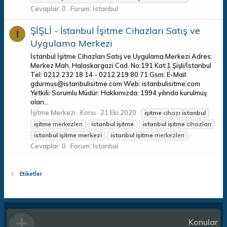
Cevaplar: 0
Forum:
İstanbul
ŞİŞLİ - İstanbul İşitme Cihazları Satış ve
İ
Uygulama Merkezi
İstanbul İşitme Cihazları Satış ve Uygulama Merkezi Adres:
Merkez Mah. Halaskargazi Cad. No:191 Kat:1 Şişli/İstanbul
Tel: 0212 232 18 14 - 0212 219 80 71 Gsm: E-Mail:
gdurmus@istanbulisitme.com Web: istanbulisitme.com
Yetkili: Sorumlu Müdür: Hakkımızda: 1994 yılında kurulmuş
olan...
İşitme Merkezi
Konu
21 Eki 2020
işitme
cihazı
istanbul
işitme
merkezleri
istanbul
işitme
istanbul
işitme
cihazları
istanbul
işitme
merkezi
istanbul
işitme
merkezleri
Cevaplar: 0
Forum:
İstanbul
Etiketler
Konular