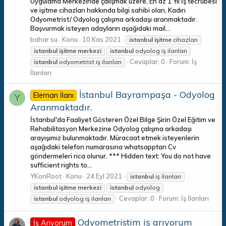
Uygulama Merkezinde çalışmak üzere, En az 1 Yıl İş tecrübesi
ve işitme cihazları hakkında bilgi sahibi olan, Kadın
Odyometrist/ Odyolog çalışma arkadaşı aranmaktadır.
Başvurmak isteyen adayların aşağıdaki mail...
bahar su
Konu
10 Kas 2021
istanbul
işitme
cihazları
istanbul
işitme
merkezi
istanbul
odyolog iş ilanları
Cevaplar: 0
Forum:
İş
istanbul
odyometrist iş ilanları
İlanları
İstanbul Bayrampaşa - Odyolog
Eleman İlanı
Y
Aranmaktadır.
İstanbul'da Faaliyet Gösteren Özel Bilge Şirin Özel Eğitim ve
Rehabilitasyon Merkezine Odyolog çalışma arkadaşı
arayışımız bulunmaktadır. Müracaat etmek isteyenlerin
aşağıdaki telefon numarasına whatsapptan Cv
göndermeleri rica olunur. *** Hidden text: You do not have
sufficient rights to...
YKonRoot
Konu
24 Eyl 2021
istanbul
iş ilanları
istanbul
işitme
merkezi
istanbul
odyolog
Cevaplar: 0
Forum:
İş İlanları
istanbul
odyolog iş ilanları
Odyometristim iş arıyorum
İş Arıyorum