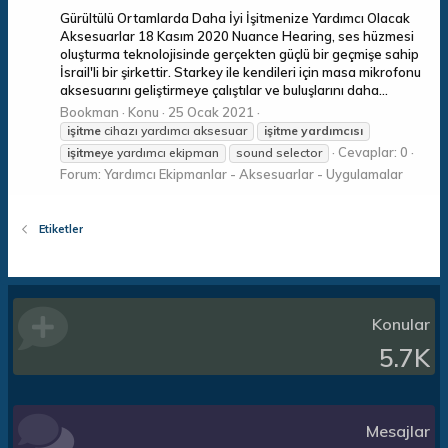
Gürültülü Ortamlarda Daha İyi İşitmenize Yardımcı Olacak
Aksesuarlar 18 Kasım 2020 Nuance Hearing, ses hüzmesi
oluşturma teknolojisinde gerçekten güçlü bir geçmişe sahip
İsrail'li bir şirkettir. Starkey ile kendileri için masa mikrofonu
aksesuarını geliştirmeye çalıştılar ve buluşlarını daha...
Bookman
Konu
25 Ocak 2021
işitme
cihazı yardımcı aksesuar
işitme
yardımcısı
Cevaplar: 0
işitme
ye yardımcı ekipman
sound selector
Forum:
Yardımcı Ekipmanlar - Aksesuarlar - Uygulamalar
Etiketler
Konular
5.7K
Mesajlar