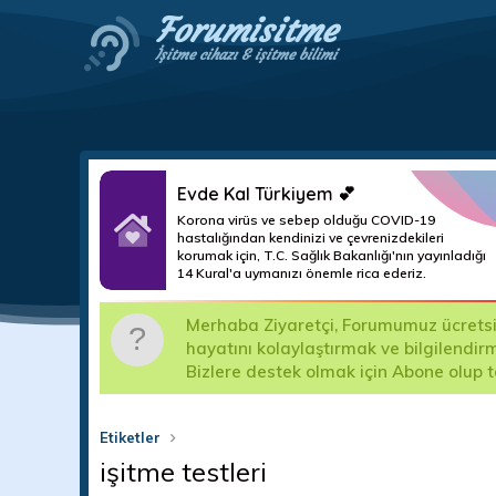
Forumisitme
İşitme cihazı & işitme bilimi
Evde Kal Türkiyem 💕
Korona virüs ve sebep olduğu COVID-19
hastalığından kendinizi ve çevrenizdekileri
korumak için, T.C. Sağlık Bakanlığı'nın yayınladığı
14 Kural'a uymanızı önemle rica ederiz.
m
Merhaba Ziyaretçi, Forumumuz ücretsizd
ma teslim
hayatını kolaylaştırmak ve bilgilendir
Bizlere destek olmak için Abone olup 
Etiketler
işitme testleri