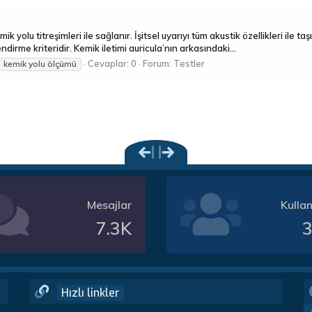
ik yolu titreşimleri ile sağlanır. İşitsel uyarıyı tüm akustik özellikleri il
dirme kriteridir. Kemik iletimi auricula’nın arkasındaki...
Cevaplar: 0
Forum:
Testler
kemik yolu ölçümü
Mesajlar
Kullan
7.3K
3
Hızlı linkler