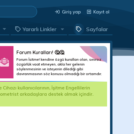
Giriş yap
Kayıt ol
Yararlı Linkler
Sayfalar
Forum Kuralları! 🤔🤔
Forum İsitme! kendine özgü kuralları olan, sınırsız
özgürlük vaat etmeyen, akla her gelenin
söylenmesinin ve isteyenin dilediği gibi
davranmasının söz konusu olmadığı bir ortamdır.
hazı kullanıcılarının, İşitme Engellilerin
Değerli For
yometrist arkadaşlara destek olmak içindir.
kullanıma k
edilecektir.