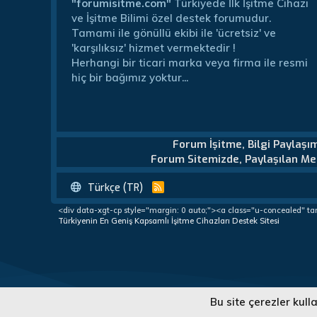
"forumisitme.com"
Türkiyede İlk İşitme Cihazı
ve İşitme Bilimi özel destek forumudur.
Tamami ile gönüllü ekibi ile 'ücretsiz' ve
'karşılıksız' hizmet vermektedir !
Herhangi bir ticari marka veya firma ile resmi
hiç bir bağımız yoktur...
Forum İşitme, Bilgi Paylaşı
Forum Sitemizde, Paylaşılan Mes
Türkçe (TR)
R
S
<div data-xgt-cp style="margin: 0 auto;"><a class="u-concealed" ta
S
Türkiyenin En Geniş Kapsamlı İşitme Cihazları Destek Sitesi
Türkiye'nin En Geniş Kapsamlı İşitme Cihazları Destek Forumu
Bu site çerezler kul