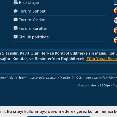
Bize Ulaşın
Forum Sohbet
Forum Yardım
Forum Kuralları
Gizlilik politikası
m Sitesidir. Kayıt Olan Herkes Kontrol Edilmeksizin Mesaj, Kon
ajlar, Konular, ve Resimler'den Doğabilecek,
Tüm Yasal Soru
rget="_blank" href="https://xenforo.gen.tr"> [XenGenTr] OG:image sistemi</a></div>
Genişlik
To
lanır. Bu siteyi kullanmaya devam ederek çerez kullanımımızı k