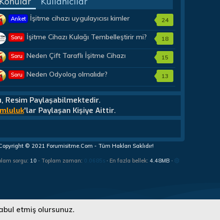
Konular
Kullanıcılar
İşitme cihazı uygulayıcısı kimler
Anket
24
olmalıdır?
İşitme Cihazı Kulağı Tembelleştirir mi?
Soru
18
Neden Çift Taraflı İşitme Cihazı
Soru
15
Almalıyım?
Neden Odyolog olmalıdır?
Soru
13
u, Resim Paylaşabilmektedir.
mluluk
'lar Paylaşan Kişiye Aittir.
Copyright © 2021 Forumisitme.Com - Tüm Hakları Saklıdır!
plam sorgu
10
Toplam zaman
0.0685s
En fazla bellek
4.48MB
abul etmiş olursunuz.