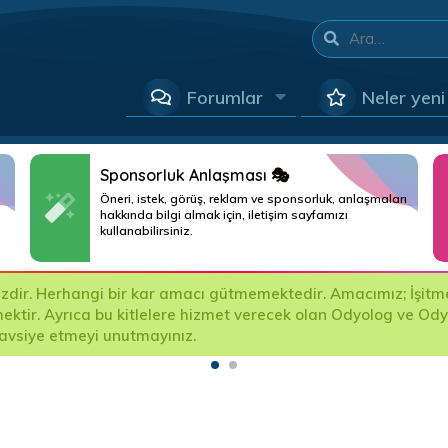
Forumlar
Neler yeni
Sponsorluk Anlaşması 🎭
Öneri, istek, görüş, reklam ve sponsorluk, anlaşmaları
hakkında bilgi almak için, iletişim sayfamızı
kullanabilirsiniz.
ir. Herhangi bir kar amacı gütmemektedir. Amacımız; İşitme Ci
mektir. Ayrıca bu kitlelere hizmet verecek olan Odyolog ve Od
tavsiye etmeyi unutmayınız.