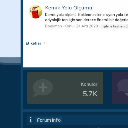
Kemik Yolu Ölçümü
Kemik yolu ölçümü; Kokleanın ikinci uyarı yolu kem
odyolojik tanı için son derece önemli bir değerlen
Bookman
Konu
24 Ara 2020
işitme
testleri
Etiketler
Konular
5.7K
Forum info