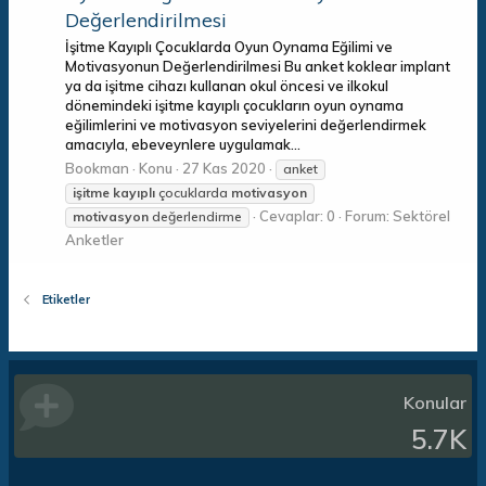
Değerlendirilmesi
İşitme Kayıplı Çocuklarda Oyun Oynama Eğilimi ve
Motivasyonun Değerlendirilmesi Bu anket koklear implant
ya da işitme cihazı kullanan okul öncesi ve ilkokul
dönemindeki işitme kayıplı çocukların oyun oynama
eğilimlerini ve motivasyon seviyelerini değerlendirmek
amacıyla, ebeveynlere uygulamak...
Bookman
Konu
27 Kas 2020
anket
işitme
kayıplı
çocuklarda
motivasyon
Cevaplar: 0
Forum:
Sektörel
motivasyon
değerlendirme
Anketler
Etiketler
Konular
5.7K