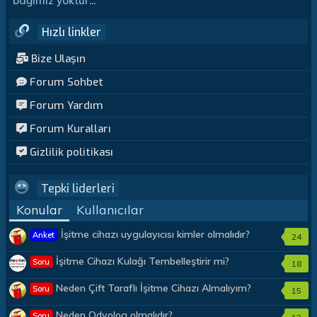
bağımız yoktur...
Hızlı linkler
Bize Ulaşın
Forum Sohbet
Forum Yardım
Forum Kuralları
Gizlilik politikası
Tepki liderleri
Konular
Kullanıcılar
İşitme cihazı uygulayıcısı kimler olmalıdır?
Anket
24
İşitme Cihazı Kulağı Tembelleştirir mi?
Soru
18
Neden Çift Taraflı İşitme Cihazı Almalıyım?
Soru
15
Neden Odyolog olmalıdır?
Soru