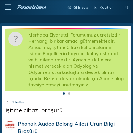
Forumisitme
Giriş yap
Kayıt ol
Merhaba Ziyaretçi, Forumumuz ücretsizdir.
D
Herhangi bir kar amacı gütmemektedir.
a
Amacımız; İşitme Cihazı kullanıcılarının,
d
İşitme Engellilerin hayatını kolaylaştırmak
k
a
ve bilgilendirmektir. Ayrıca bu kitlelere
A
hizmet verecek olan Odyolog ve
f
Odyometrist arkadaşlara destek olmak
e
içindir. Bizlere destek olmak için Abone olup
tavsiye etmeyi unutmayınız.
Etiketler
işitme cihazı broşürü
Phonak Audeo Belong Ailesi Ürün Bilgi
Broşürü