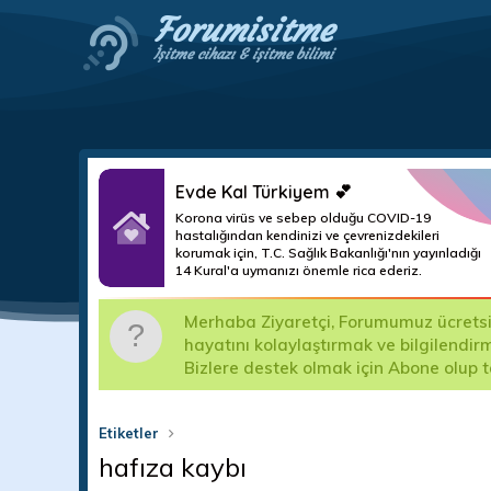
Forumisitme
İşitme cihazı & işitme bilimi
Evde Kal Türkiyem 💕
Korona virüs ve sebep olduğu COVID-19
hastalığından kendinizi ve çevrenizdekileri
korumak için, T.C. Sağlık Bakanlığı'nın yayınladığı
14 Kural'a uymanızı önemle rica ederiz.
m
Merhaba Ziyaretçi, Forumumuz ücretsizd
ma teslim
hayatını kolaylaştırmak ve bilgilendir
Bizlere destek olmak için Abone olup 
Etiketler
hafıza kaybı