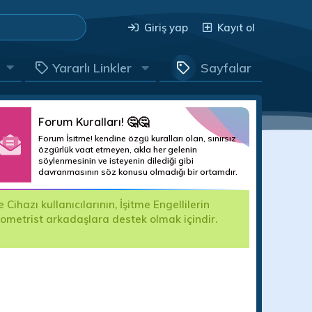
Giriş yap
Kayıt ol
Yararlı Linkler
Sayfalar
Forum Kuralları! 🤔🤔
Forum İsitme! kendine özgü kuralları olan, sınırsız
özgürlük vaat etmeyen, akla her gelenin
söylenmesinin ve isteyenin dilediği gibi
davranmasının söz konusu olmadığı bir ortamdır.
hazı kullanıcılarının, İşitme Engellilerin
Değerli For
yometrist arkadaşlara destek olmak içindir.
kullanıma k
edilecektir.