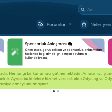
Forumlar
Neler yeni
Sponsorluk Anlaşması 🎭
Öneri, istek, görüş, reklam ve sponsorluk, anlaşmaları
hakkında bilgi almak için, iletişim sayfamızı
kullanabilirsiniz.
ir. Herhangi bir kar amacı gütmemektedir. Amacımız; İşitme Ci
mektir. Ayrıca bu kitlelere hizmet verecek olan Odyolog ve Od
tavsiye etmeyi unutmayınız.