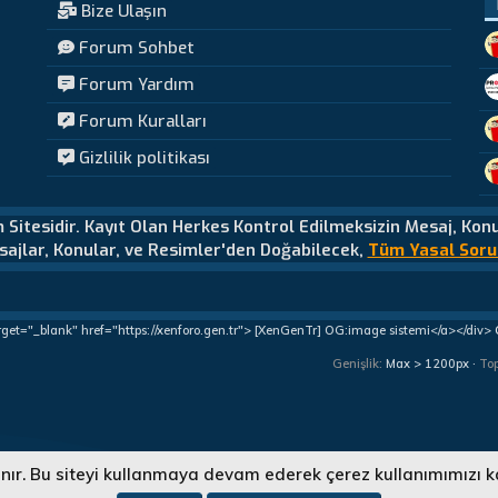
Bize Ulaşın
Forum Sohbet
Forum Yardım
Forum Kuralları
Gizlilik politikası
m Sitesidir. Kayıt Olan Herkes Kontrol Edilmeksizin Mesaj, Kon
ajlar, Konular, ve Resimler'den Doğabilecek,
Tüm Yasal Soru
rget="_blank" href="https://xenforo.gen.tr"> [XenGenTr] OG:image sistemi</a></div>
Genişlik
To
lanır. Bu siteyi kullanmaya devam ederek çerez kullanımımızı k