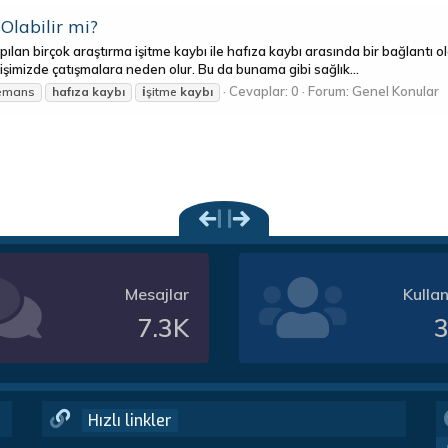
 Olabilir mi?
Yapılan birçok araştırma işitme kaybı ile hafıza kaybı arasında bir bağlantı
yişimizde çatışmalara neden olur. Bu da bunama gibi sağlık...
Cevaplar: 0
Forum:
Genel Konular
emans
hafıza
kaybı
i̇şitme
kaybı
Mesajlar
Kullan
7.3K
3
Hızlı linkler