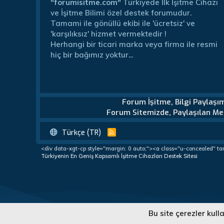
"forumisitme.com"
Türkiyede İlk İşitme Cihazı
ve İşitme Bilimi özel destek forumudur.
Tamami ile gönüllü ekibi ile 'ücretsiz' ve
'karşılıksız' hizmet vermektedir !
Herhangi bir ticari marka veya firma ile resmi
hiç bir bağımız yoktur...
Forum İşitme, Bilgi Paylaşı
Forum Sitemizde, Paylaşılan Mes
Türkçe (TR)
R
S
<div data-xgt-cp style="margin: 0 auto;"><a class="u-concealed" ta
S
Türkiyenin En Geniş Kapsamlı İşitme Cihazları Destek Sitesi
Türkiye'nin En Geniş Kapsamlı İşitme Cihazları Destek Forumu
Bu site çerezler kul