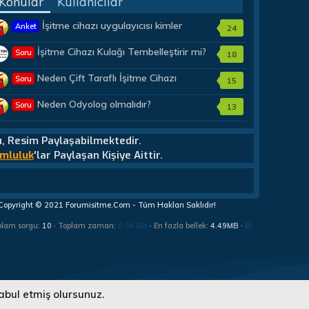
Konular
Kullanıcılar
İşitme cihazı uygulayıcısı kimler
Anket
24
olmalıdır?
İşitme Cihazı Kulağı Tembelleştirir mi?
Soru
18
Neden Çift Taraflı İşitme Cihazı
Soru
15
Almalıyım?
Neden Odyolog olmalıdır?
Soru
13
u, Resim Paylaşabilmektedir.
mluluk
'lar Paylaşan Kişiye Aittir.
Copyright © 2021 Forumisitme.Com - Tüm Hakları Saklıdır!
plam sorgu
10
Toplam zaman
0.0428s
En fazla bellek
4.49MB
abul etmiş olursunuz.