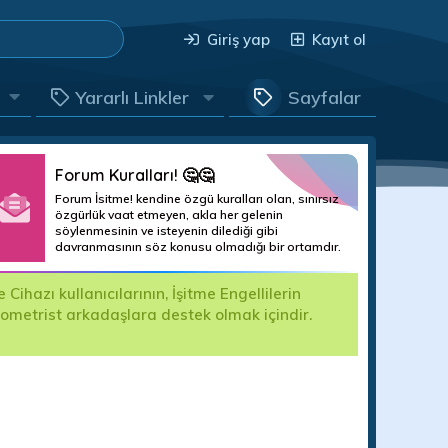
Giriş yap
Kayıt ol
Yararlı Linkler
Sayfalar
Forum Kuralları! 🤔🤔
Forum İsitme! kendine özgü kuralları olan, sınırsız
özgürlük vaat etmeyen, akla her gelenin
söylenmesinin ve isteyenin dilediği gibi
davranmasının söz konusu olmadığı bir ortamdır.
hazı kullanıcılarının, İşitme Engellilerin
Değerli For
yometrist arkadaşlara destek olmak içindir.
kullanıma k
edilecektir.