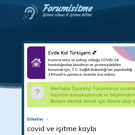
Forumisitme
İşitme cihazı & işitme bilimi
Evde Kal Türkiyem 💕
Korona virüs ve sebep olduğu COVID-19
hastalığından kendinizi ve çevrenizdekileri
korumak için, T.C. Sağlık Bakanlığı'nın yayınladığı
14 Kural'a uymanızı önemle rica ederiz.
m
Merhaba Ziyaretçi, Forumumuz ücretsizd
ma teslim
hayatını kolaylaştırmak ve bilgilendir
Bizlere destek olmak için Abone olup 
Etiketler
covid ve işitme kaybı