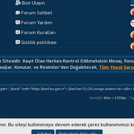
Bize Ulaşın
Forum Sohbet
Forum Yardım
Forum Kuralları
Gizlilik politikası
m Sitesidir. Kayıt Olan Herkes Kontrol Edilmeksizin Mesaj, Kon
ajlar, Konular, ve Resimler'den Doğabilecek,
Tüm Yasal Soru
rget="_blank" href="https://xenforo.gen.tr"> [XenGenTr] OG:image sistemi</a></div>
Genişlik
To
lanır. Bu siteyi kullanmaya devam ederek çerez kullanımımızı k