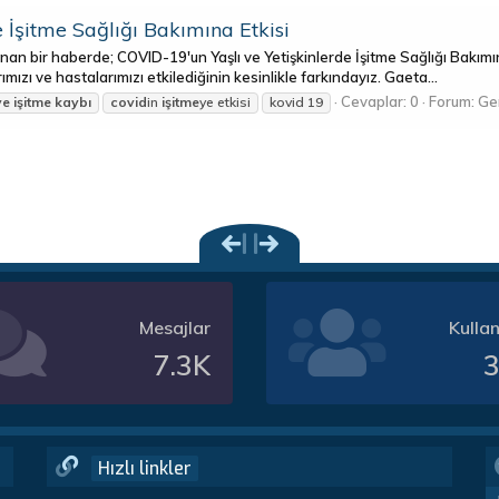
 İşitme Sağlığı Bakımına Etkisi
an bir haberde; COVID-19'un Yaşlı ve Yetişkinlerde İşitme Sağlığı Bakımı
mızı ve hastalarımızı etkilediğinin kesinlikle farkındayız. Gaeta...
Cevaplar: 0
Forum:
Ge
ve
işitme
kaybı
covid
in
işitme
ye etkisi
kovid 19
Mesajlar
Kullan
7.3K
3
Hızlı linkler