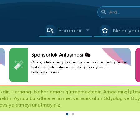
Forumlar
Neler yeni
Sponsorluk Anlaşması 🎭
Öneri, istek, görüş, reklam ve sponsorluk, anlaşmaları
hakkında bilgi almak için, iletişim sayfamızı
kullanabilirsiniz.
ir. Herhangi bir kar amacı gütmemektedir. Amacımız; İşitme Ci
mektir. Ayrıca bu kitlelere hizmet verecek olan Odyolog ve Od
tavsiye etmeyi unutmayınız.