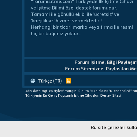
"forumisitme.com"
Türkiyede İlk İşitme Cihazı
ve İşitme Bilimi özel destek forumudur.
Tamami ile gönüllü ekibi ile 'ücretsiz' ve
'karşılıksız' hizmet vermektedir !
Herhangi bir ticari marka veya firma ile resmi
hiç bir bağımız yoktur...
Forum İşitme, Bilgi Paylaşı
Forum Sitemizde, Paylaşılan Mes
Türkçe (TR)
R
S
<div data-xgt-cp style="margin: 0 auto;"><a class="u-concealed" ta
S
Türkiyenin En Geniş Kapsamlı İşitme Cihazları Destek Sitesi
Türkiye'nin En Geniş Kapsamlı İşitme Cihazları Destek Forumu
Bu site çerezler kul