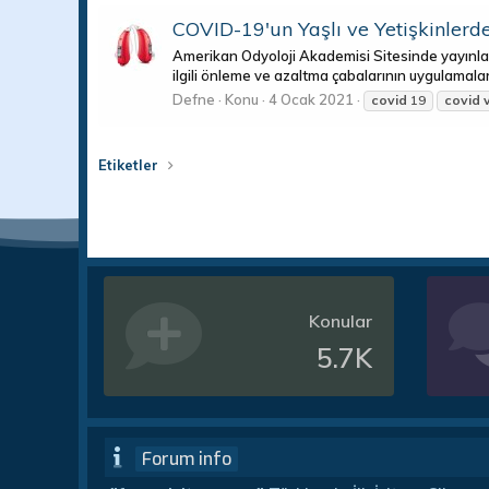
COVID-19'un Yaşlı ve Yetişkinlerde
Amerikan Odyoloji Akademisi Sitesinde yayınlan
ilgili önleme ve azaltma çabalarının uygulamaları
Defne
Konu
4 Ocak 2021
covid
19
covid
Etiketler
Konular
5.7K
Forum info