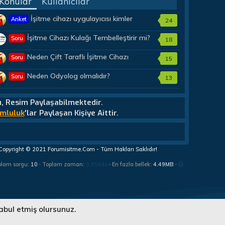
Konular
Kullanıcılar
İşitme cihazı uygulayıcısı kimler
Anket
24
olmalıdır?
İşitme Cihazı Kulağı Tembelleştirir mi?
Soru
18
Neden Çift Taraflı İşitme Cihazı
Soru
15
Almalıyım?
Neden Odyolog olmalıdır?
Soru
13
u, Resim Paylaşabilmektedir.
mluluk
'lar Paylaşan Kişiye Aittir.
Copyright © 2021 Forumisitme.Com - Tüm Hakları Saklıdır!
plam sorgu
10
Toplam zaman
0.0564s
En fazla bellek
4.49MB
abul etmiş olursunuz.