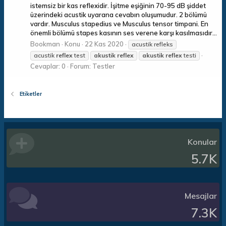
istemsiz bir kas reflexidir. İşitme eşiğinin 70-95 dB şiddet
üzerindeki acustik uyarana cevabın oluşumudur. 2 bölümü
vardır. Musculus stapedius ve Musculus tensor timpani. En
önemli bölümü stapes kasının ses verene karşı kasılmasıdır...
Bookman
Konu
22 Kas 2020
acustik refleks
acustik
reflex
test
akustik
reflex
akustik
reflex
testi
Cevaplar: 0
Forum:
Testler
Etiketler
Konular
5.7K
Mesajlar
7.3K