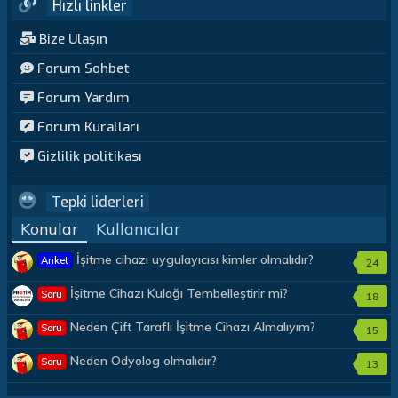
Hızlı linkler
Bize Ulaşın
Forum Sohbet
Forum Yardım
Forum Kuralları
Gizlilik politikası
Tepki liderleri
Konular
Kullanıcılar
İşitme cihazı uygulayıcısı kimler olmalıdır?
Anket
24
İşitme Cihazı Kulağı Tembelleştirir mi?
Soru
18
Neden Çift Taraflı İşitme Cihazı Almalıyım?
Soru
15
Neden Odyolog olmalıdır?
Soru
13