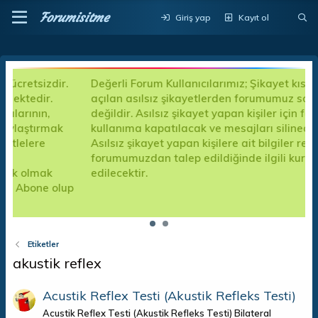
Forumisitme
Giriş yap
Kayıt ol
.
Değerli Forum Kullanıcılarımız; Şikayet kısımlarında
açılan asılsız şikayetlerden forumumuz sorumlu
değildir. Asılsız şikayet yapan kişiler için forum
kullanıma kapatılacak ve mesajları silinecektir.
Asılsız şikayet yapan kişilere ait bilgiler resmi kanalla
forumumuzdan talep edildiğinde ilgili kuruma teslim
edilecektir.
up
Etiketler
akustik reflex
Acustik Reflex Testi (Akustik Refleks Testi)
Acustik Reflex Testi (Akustik Refleks Testi) Bilateral