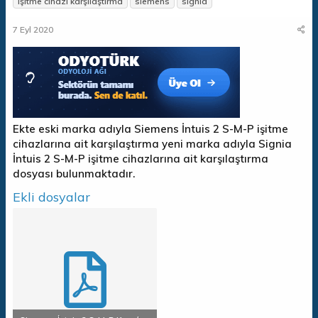
işitme cihazı karşılaştırma
siemens
signia
n
ş
i
b
l
k
7 Eyl 2020
u
a
e
y
n
t
u
g
l
b
ı
e
a
ç
r
ş
t
l
a
a
r
Ekte eski marka adıyla Siemens İntuis 2 S-M-P işitme
t
i
cihazlarına ait karşılaştırma yeni marka adıyla Signia
a
h
İntuis 2 S-M-P işitme cihazlarına ait karşılaştırma
n
i
dosyası bulunmaktadır.
Ekli dosyalar