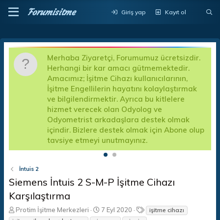
Forumisitme
Giriş yap
Kayıt ol
Merhaba Ziyaretçi, Forumumuz ücretsizdir.
D
Herhangi bir kar amacı gütmemektedir.
a
Amacımız; İşitme Cihazı kullanıcılarının,
d
İşitme Engellilerin hayatını kolaylaştırmak
k
a
ve bilgilendirmektir. Ayrıca bu kitlelere
A
hizmet verecek olan Odyolog ve
f
Odyometrist arkadaşlara destek olmak
e
içindir. Bizlere destek olmak için Abone olup
tavsiye etmeyi unutmayınız.
İntuis 2
Siemens İntuis 2 S-M-P İşitme Cihazı
Karşılaştırma
K
B
E
Protim İşitme Merkezleri
7 Eyl 2020
işitme cihazı
o
a
t