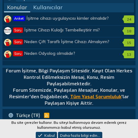
Konular
Kullanıcılar
İşitme cihazı uygulayıcısı kimler olmalıdır?
Anket
24
İşitme Cihazı Kulağı Tembelleştirir mi?
Soru
18
Neden Çift Taraflı İşitme Cihazı Almalıyım?
Soru
15
Neden Odyolog olmalıdır?
Soru
13
Forum İşitme, Bilgi Paylaşım Sitesidir. Kayıt Olan Herkes
Kontrol Edilmeksizin Mesaj, Konu, Resim
Paylaşabilmektedir.
Forum Sitemizde, Paylaşılan Mesajlar, Konular, ve
Resimler'den Doğabilecek,
Tüm Yasal Sorumluluk
'lar
Paylaşan Kişiye Aittir.
Türkçe (TR)
R
S
Bu site çerezler kullanır. Bu siteyi kullanmaya devam ederek çerez
<div data-xgt-cp style="margin: 0 auto;"><a class="u-concealed"
S
kullanımımızı kabul etmiş olursunuz.
target="_blank" href="https://xenforo.gen.tr"> [XenGenTr] OG:image sistemi</a>
Genişlik
</div>
Copyright © 2021 Forumisitme.Com - Tüm Hakları Saklıdır!
Toplam sorgu
12
Toplam zaman
0.0749s
En fazla
Kabul
Daha fazla bilgi edin…