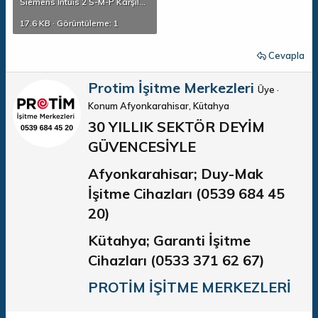
Siemens İntuis 2 S-M-P Karşılaştırma.pdf
17.6 KB · Görüntüleme: 1
Cevapla
Y
Protim İşitme Merkezleri
Üye
·
a
Konum
Afyonkarahisar, Kütahya
z
a
30 YILLIK SEKTÖR DEYİM
r
GÜVENCESİYLE​
Afyonkarahisar; Duy-Mak
İşitme Cihazları (0539 684 45
20)
Kütahya; Garanti İşitme
Cihazları (0533 371 62 67)
PROTİM İŞİTME MERKEZLERİ