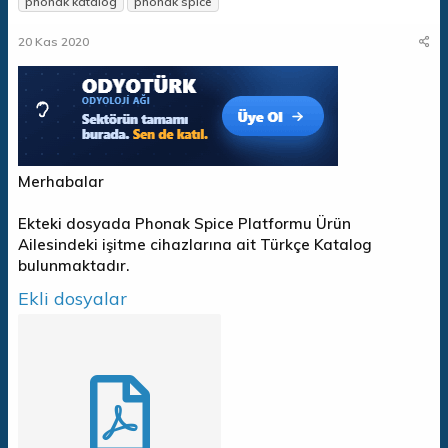
phonak katalog
phonak spice
n
ş
i
b
l
k
20 Kas 2020
u
a
e
y
n
t
u
g
l
b
ı
e
a
ç
r
ş
t
l
a
a
r
Merhabalar
t
i
a
h
Ekteki dosyada Phonak Spice Platformu Ürün
n
i
Ailesindeki işitme cihazlarına ait Türkçe Katalog
bulunmaktadır.
Ekli dosyalar