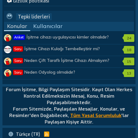
Gizlilik politikası
Tepki liderleri
Konular
Kullanıcılar
İşitme cihazı uygulayıcısı kimler olmalıdır?
Anket
24
İşitme Cihazı Kulağı Tembelleştirir mi?
Soru
18
Neden Çift Taraflı İşitme Cihazı Almalıyım?
Soru
15
Neden Odyolog olmalıdır?
Soru
13
Forum İşitme, Bilgi Paylaşım Sitesidir. Kayıt Olan Herkes
Kontrol Edilmeksizin Mesaj, Konu, Resim
Paylaşabilmektedir.
Forum Sitemizde, Paylaşılan Mesajlar, Konular, ve
Resimler'den Doğabilecek,
Tüm Yasal Sorumluluk
'lar
Paylaşan Kişiye Aittir.
Türkçe (TR)
R