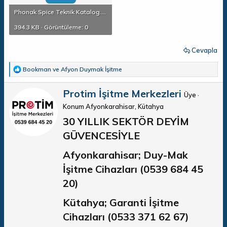
Phonak Spice Teknik Katalog.pdf
394.3 KB · Görüntüleme: 0
Cevapla
T
Bookman
ve
Afyon Duymak İşitme
e
p
Y
Protim İşitme Merkezleri
k
Üye
·
a
i
Konum
Afyonkarahisar, Kütahya
z
l
e
a
30 YILLIK SEKTÖR DEYİM
r
r
GÜVENCESİYLE​
:
Afyonkarahisar; Duy-Mak
İşitme Cihazları (0539 684 45
20)
Kütahya; Garanti İşitme
Cihazları (0533 371 62 67)