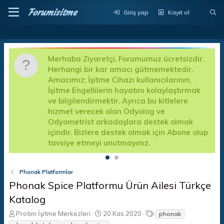
Forumisitme
Giriş yap
Kayıt ol
Merhaba Ziyaretçi, Forumumuz ücretsizdir.
D
Herhangi bir kar amacı gütmemektedir.
a
Amacımız; İşitme Cihazı kullanıcılarının,
d
İşitme Engellilerin hayatını kolaylaştırmak
k
a
ve bilgilendirmektir. Ayrıca bu kitlelere
A
hizmet verecek olan Odyolog ve
f
Odyometrist arkadaşlara destek olmak
e
içindir. Bizlere destek olmak için Abone olup
tavsiye etmeyi unutmayınız.
Phonak Platformlar
Phonak Spice Platformu Ürün Ailesi Türkçe
Katalog
K
B
E
Protim İşitme Merkezleri
20 Kas 2020
phonak
o
a
t