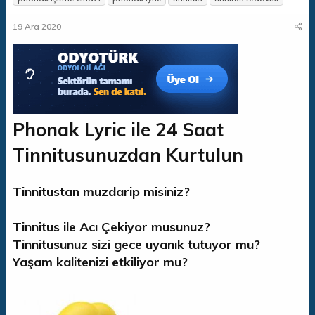
n
ş
i
b
l
k
19 Ara 2020
u
a
e
y
n
t
u
g
l
b
ı
e
a
ç
r
ş
t
l
a
Phonak Lyric ile 24 Saat
a
r
t
i
Tinnitusunuzdan Kurtulun
a
h
n
i
Tinnitustan muzdarip misiniz?
Tinnitus ile Acı Çekiyor musunuz?
Tinnitusunuz sizi gece uyanık tutuyor mu?
Yaşam kalitenizi etkiliyor mu?