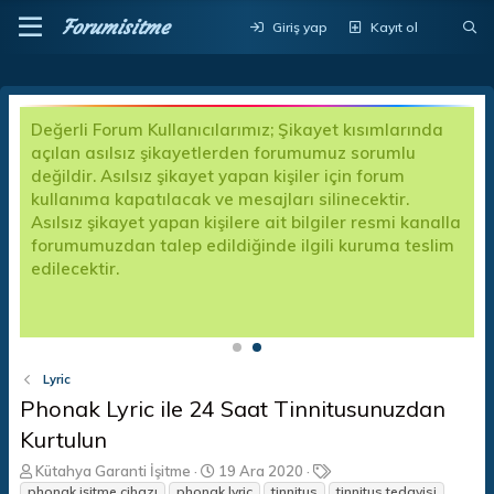
Forumisitme
Giriş yap
Kayıt ol
Değerli Forum Kullanıcılarımız; Şikayet kısımlarında
açılan asılsız şikayetlerden forumumuz sorumlu
değildir. Asılsız şikayet yapan kişiler için forum
kullanıma kapatılacak ve mesajları silinecektir.
Asılsız şikayet yapan kişilere ait bilgiler resmi kanalla
forumumuzdan talep edildiğinde ilgili kuruma teslim
edilecektir.
p
Lyric
Phonak Lyric ile 24 Saat Tinnitusunuzdan
Kurtulun
K
B
E
Kütahya Garanti İşitme
19 Ara 2020
o
a
t
phonak işitme cihazı
phonak lyric
tinnitus
tinnitus tedavisi