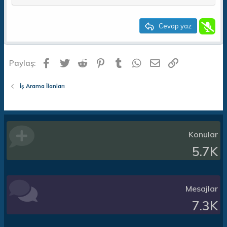
22
Times New Roman
26
Trebuchet MS
Cevap yaz
Verdana
Facebook
Twitter
Reddit
Pinterest
Tumblr
WhatsApp
E-posta
Link
Paylaş:
İş Arama İlanları
Konular
5.7K
Mesajlar
7.3K