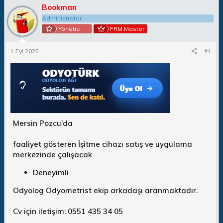
Bookman
n
ş
b
l
Administrator
u
a
Yönetici
FRM Master
y
n
u
g
1 Eyl 2025
#1
b
ı
a
ç
ş
t
l
a
a
r
t
i
a
h
n
i
Mersin Pozcu'da
faaliyet gösteren İşitme cihazı satış ve uygulama
merkezinde çalışacak
Deneyimli
Odyolog Odyometrist ekip arkadaşı aranmaktadır.
Cv için iletişim: 0551 435 34 05