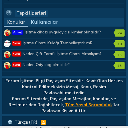
Tepki liderleri
Konular
Kullanıcılar
İşitme cihazı uygulayıcısı kimler olmalıdır?
Anket
24
İşitme Cihazı Kulağı Tembelleştirir mi?
Soru
18
Neden Çift Taraflı İşitme Cihazı Almalıyım?
Soru
15
Neden Odyolog olmalıdır?
Soru
13
Forum İşitme, Bilgi Paylaşım Sitesidir. Kayıt Olan Herkes
Kontrol Edilmeksizin Mesaj, Konu, Resim
Paylaşabilmektedir.
Forum Sitemizde, Paylaşılan Mesajlar, Konular, ve
Resimler'den Doğabilecek,
Tüm Yasal Sorumluluk
'lar
Paylaşan Kişiye Aittir.
Türkçe (TR)
R
S