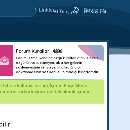
Yararlı Linkler
Sayfalar
Giriş yap
Kayıt ol
Forum Kuralları! 🤔🤔
Forum İsitme! kendine özgü kuralları olan, sınırsız
özgürlük vaat etmeyen, akla her gelenin
söylenmesinin ve isteyenin dilediği gibi
davranmasının söz konusu olmadığı bir ortamdır.
hazı kullanıcılarının, İşitme Engellilerin
Değerli For
yometrist arkadaşlara destek olmak içindir.
kullanıma k
edilecektir.
ilir