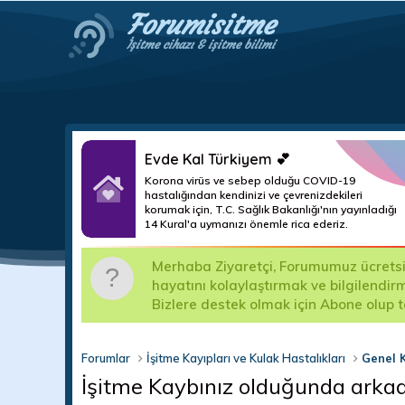
Forumisitme
İşitme cihazı & işitme bilimi
Evde Kal Türkiyem 💕
Korona virüs ve sebep olduğu COVID-19
hastalığından kendinizi ve çevrenizdekileri
korumak için, T.C. Sağlık Bakanlığı'nın yayınladığı
14 Kural'a uymanızı önemle rica ederiz.
m
Merhaba Ziyaretçi, Forumumuz ücretsizd
ma teslim
hayatını kolaylaştırmak ve bilgilendir
Bizlere destek olmak için Abone olup 
Forumlar
İşitme Kayıpları ve Kulak Hastalıkları
Genel 
İşitme Kaybınız olduğunda arkadaş