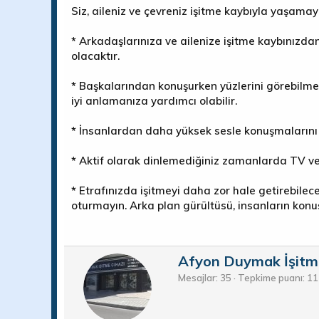
Siz, aileniz ve çevreniz işitme kaybıyla yaşamayı 
*
Arkadaşlarınıza ve ailenize işitme kaybınızdan
olacaktır.
*
Başkalarından konuşurken yüzlerini görebilmeni
iyi anlamanıza yardımcı olabilir.
*
İnsanlardan daha yüksek sesle konuşmalarını 
*
Aktif olarak dinlemediğiniz zamanlarda TV v
*
Etrafınızda işitmeyi daha zor hale getirebilec
oturmayın. Arka plan gürültüsü, insanların konuş
Y
Afyon Duymak İşitm
a
Mesajlar
35
Tepkime puanı
11
z
a
r