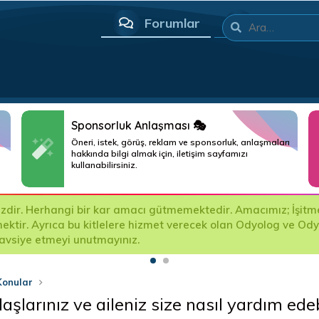
Forumlar
Neler yeni
Sponsorluk Anlaşması 🎭
Öneri, istek, görüş, reklam ve sponsorluk, anlaşmaları
hakkında bilgi almak için, iletişim sayfamızı
kullanabilirsiniz.
ir. Herhangi bir kar amacı gütmemektedir. Amacımız; İşitme Ci
mektir. Ayrıca bu kitlelere hizmet verecek olan Odyolog ve Od
tavsiye etmeyi unutmayınız.
Konular
larınız ve aileniz size nasıl yardım edeb