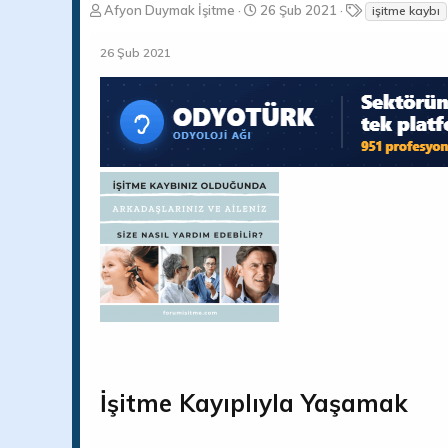
K
B
E
Afyon Duymak İşitme
26 Şub 2021
işitme kaybı
o
a
t
n
ş
i
26 Şub 2021
b
l
k
u
a
e
y
n
t
u
g
l
b
ı
e
a
ç
r
ş
t
l
a
a
r
t
i
a
h
n
i
İşitme Kayıplıyla Yaşamak​