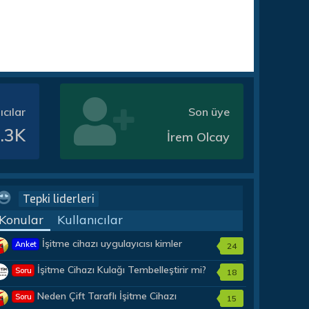
ıcılar
Son üye
.3K
İrem Olcay
Tepki liderleri
Konular
Kullanıcılar
İşitme cihazı uygulayıcısı kimler
Anket
24
olmalıdır?
İşitme Cihazı Kulağı Tembelleştirir mi?
Soru
18
Neden Çift Taraflı İşitme Cihazı
Soru
15