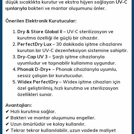
düşük sıcaklıkta kurutur ve ekstra hijyen sağlayan
UV-C
ışınlarıyla
bakteri ve mantar oluşumunu önler.
Önerilen Elektronik Kurutucular:
Dry & Store Global II
– UV-C sterilizasyon ve
kurutma özelliği ile güçlü bir cihazdır.
PerfectDry Lux
– 30 dakikada işitme cihazlarını
kurutan bir UV-C dezenfeksiyon sistemine sahiptir.
Dry-Cap UV 3
– Şarjlı işitme cihazlarıyla
uyumludur ve taşınabilir kullanıma uygundur.
Phonak D-Dry+
– Phonak cihazlarıyla uyumlu,
sessiz çalışan bir kurutucudur.
Widex PerfectDry
– Widex işitme cihazları için
özel geliştirilmiş, hızlı kurutma ve sterilizasyon
özellikleri sunar.
Avantajları:
✔ Hızlı kurutma sağlar.
✔ Bakteri ve mantar oluşumunu engeller.
✔ Uzun ömürlüdür ve kolay kullanılır.
✔ Tekrar tekrar kullanılabilir, uzun vadede maliyet