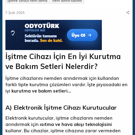
işitme cihazı nem alma
nem alma tableti
n
ş
i
b
l
k
7 Şub 2025
u
a
e
y
n
t
u
g
l
b
ı
e
a
ç
r
ş
t
l
a
a
r
İşitme Cihazı İçin En İyi Kurutma
t
i
a
h
ve Bakım Setleri Nelerdir?
n
i
İşitme cihazlarını nemden arındırmak için kullanılan
farklı tipte kurutma çözümleri vardır. İşte piyasadaki en
iyi
kurutma ve bakım setleri...
A) Elektronik İşitme Cihazı Kurutucular
Elektronik kurutucular, işitme cihazlarını nemden
arındırmak için
ısıtma ve hava akışı teknolojisini
kullanır. Bu cihazlar, işitme cihazına zarar vermeden