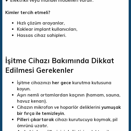
✔ Elektrikli veya manuel modelleri vardır.
Kimler tercih etmeli?
Hızlı çözüm arayanlar,
Koklear implant kullanıcıları,
Hassas cihaz sahipleri.
İşitme Cihazı Bakımında Dikkat
Edilmesi Gerekenler
İşitme cihazınızı
her gece
kurutma kutusuna
koyun.
Aşırı nemli ortamlardan kaçının (hamam, sauna,
havuz kenarı).
Cihazın mikrofon ve hoparlör deliklerini
yumuşak
bir fırça ile temizleyin
.
Pilleri çıkartarak
cihazı kurutucuya koymak, pil
ömrünü uzatır.