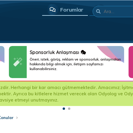
Forumlar
Neler yeni
Sponsorluk Anlaşması 🎭
Öneri, istek, görüş, reklam ve sponsorluk, anlaşmaları
hakkında bilgi almak için, iletişim sayfamızı
kullanabilirsiniz.
ir. Herhangi bir kar amacı gütmemektedir. Amacımız; İşitme Ci
mektir. Ayrıca bu kitlelere hizmet verecek olan Odyolog ve Od
tavsiye etmeyi unutmayınız.
Konular