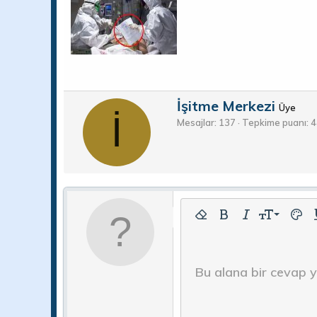
Y
İşitme Merkezi
Üye
İ
a
Mesajlar
137
Tepkime puanı
4
z
a
r
9
Arial
Biçimlendirmeyi kaldır
Kalın
Yatık
Yazı boyutu
Metin 
A
10
Book Antiqua
12
Courier New
Bu alana bir cevap ya
Georgia
15
18
Tahoma