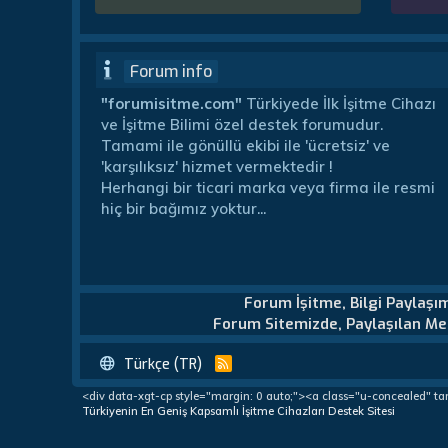
Forum info
"forumisitme.com"
Türkiyede İlk İşitme Cihazı
ve İşitme Bilimi özel destek forumudur.
Tamami ile gönüllü ekibi ile 'ücretsiz' ve
'karşılıksız' hizmet vermektedir !
Herhangi bir ticari marka veya firma ile resmi
hiç bir bağımız yoktur...
Forum İşitme, Bilgi Paylaşı
Forum Sitemizde, Paylaşılan Mes
Türkçe (TR)
R
S
<div data-xgt-cp style="margin: 0 auto;"><a class="u-concealed" ta
S
Türkiyenin En Geniş Kapsamlı İşitme Cihazları Destek Sitesi
Türkiye'nin En Geniş Kapsamlı İşitme Cihazları Destek Forumu