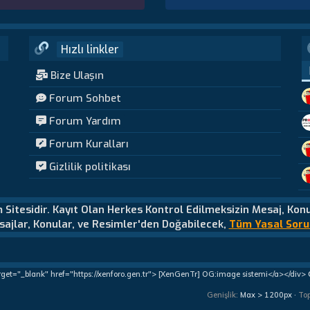
Hızlı linkler
Bize Ulaşın
Forum Sohbet
Forum Yardım
Forum Kuralları
Gizlilik politikası
m Sitesidir. Kayıt Olan Herkes Kontrol Edilmeksizin Mesaj, Kon
ajlar, Konular, ve Resimler'den Doğabilecek,
Tüm Yasal Soru
rget="_blank" href="https://xenforo.gen.tr"> [XenGenTr] OG:image sistemi</a></div>
Genişlik
To