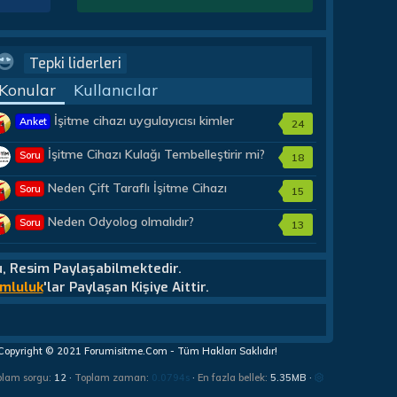
Tepki liderleri
Konular
Kullanıcılar
İşitme cihazı uygulayıcısı kimler
Anket
24
olmalıdır?
İşitme Cihazı Kulağı Tembelleştirir mi?
Soru
18
Neden Çift Taraflı İşitme Cihazı
Soru
15
Almalıyım?
Neden Odyolog olmalıdır?
Soru
13
u, Resim Paylaşabilmektedir.
mluluk
'lar Paylaşan Kişiye Aittir.
Copyright © 2021 Forumisitme.Com - Tüm Hakları Saklıdır!
plam sorgu
12
Toplam zaman
0.0794s
En fazla bellek
5.35MB