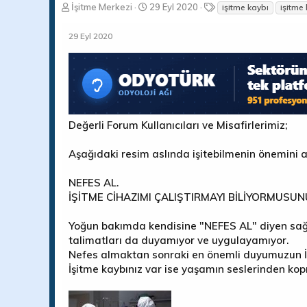
K
B
E
İşitme Merkezi
29 Eyl 2020
işitme kaybı
işitme
o
a
t
n
ş
i
29 Eyl 2020
b
l
k
u
a
e
y
n
t
u
g
l
b
ı
e
a
ç
r
ş
t
Değerli Forum Kullanıcıları ve Misafirlerimiz;
l
a
a
r
Aşağıdaki resim aslında işitebilmenin önemini a
t
i
a
h
n
i
NEFES AL.
İŞİTME CİHAZIMI ÇALIŞTIRMAYI BİLİYORMUSUN
Yoğun bakımda kendisine "NEFES AL" diyen sağlı
talimatları da duyamıyor ve uygulayamıyor.
Nefes almaktan sonraki en önemli duyumuzun İ
İşitme kaybınız var ise yaşamın seslerinden kop