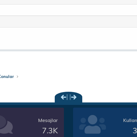
a
nk
Konular
Mesajlar
Kullan
7.3K
3