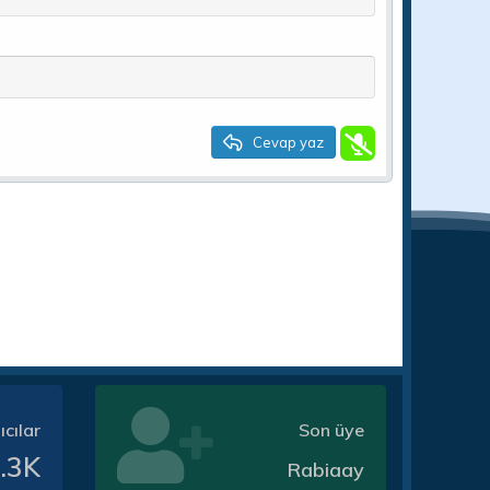
Cevap yaz
ıcılar
Son üye
.3K
Rabiaay