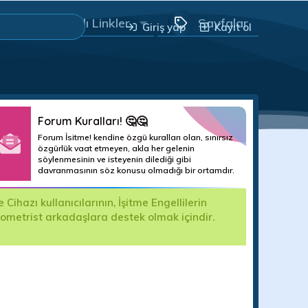
Yararlı Linkler
Sayfalar
Giriş yap
Kayıt ol
Forum Kuralları! 🤔🤔
Forum İsitme! kendine özgü kuralları olan, sınırsız
özgürlük vaat etmeyen, akla her gelenin
söylenmesinin ve isteyenin dilediği gibi
davranmasının söz konusu olmadığı bir ortamdır.
hazı kullanıcılarının, İşitme Engellilerin
Değerli For
yometrist arkadaşlara destek olmak içindir.
kullanıma k
edilecektir.