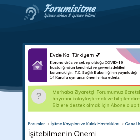
Forumisitme
İşitme cihazı & işitme bilimi
Evde Kal Türkiyem 💕
Korona virüs ve sebep olduğu COVID-19
hastalığından kendinizi ve çevrenizdekileri
korumak için, T.C. Sağlık Bakanlığı'nın yayınladığı
14 Kural'a uymanızı önemle rica ederiz.
m
Merhaba Ziyaretçi, Forumumuz ücretsizd
ma teslim
hayatını kolaylaştırmak ve bilgilendir
Bizlere destek olmak için Abone olup 
Forumlar
İşitme Kayıpları ve Kulak Hastalıkları
Genel 
İşitebilmenin Önemi