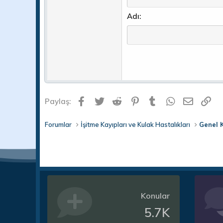
22
Times New Roman
Adı
26
Trebuchet MS
Verdana
Facebook
Twitter
Reddit
Pinterest
Tumblr
WhatsApp
E-post
Li
Paylaş:
Forumlar
İşitme Kayıpları ve Kulak Hastalıkları
Genel 
Konular
5.7K