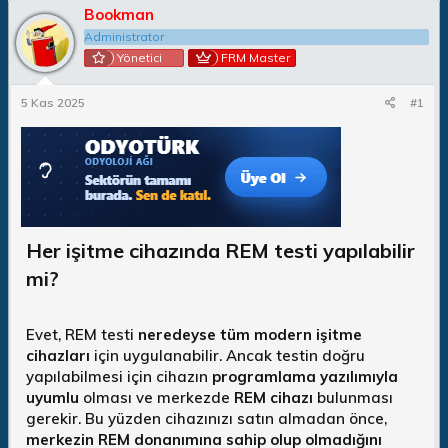
Bookman
n
ş
b
l
Administrator
u
a
Yönetici
FRM Master
y
n
u
g
5 Kas 2025
#1
b
ı
a
ç
ş
t
l
a
a
r
t
i
a
h
n
i
Her işitme cihazında REM testi yapılabilir
mi?​
Evet, REM testi
neredeyse tüm modern işitme
cihazları
için uygulanabilir. Ancak testin doğru
yapılabilmesi için cihazın
programlama yazılımıyla
uyumlu
olması ve merkezde
REM cihazı
bulunması
gerekir. Bu yüzden cihazınızı satın almadan önce,
merkezin REM donanımına sahip olup olmadığını