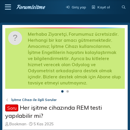
Forumisitme
Giriş yap
Kayıt ol
Merhaba Ziyaretçi, Forumumuz ücretsizdir.
D
Herhangi bir kar amacı gütmemektedir.
a
Amacımız; İşitme Cihazı kullanıcılarının,
d
İşitme Engellilerin hayatını kolaylaştırmak
k
a
ve bilgilendirmektir. Ayrıca bu kitlelere
A
hizmet verecek olan Odyolog ve
f
Odyometrist arkadaşlara destek olmak
e
içindir. Bizlere destek olmak için Abone olup
tavsiye etmeyi unutmayınız.
İşitme Cihazı ile ilgili Sorular
Her işitme cihazında REM testi
Soru
yapılabilir mi?
K
B
Bookman
5 Kas 2025
o
a