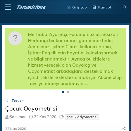
Forumisitme
Giriş yap
Kayıt ol
Merhaba Ziyaretçi, Forumumuz ücretsizdir.
D
Herhangi bir kar amacı gütmemektedir.
a
Amacımız; İşitme Cihazı kullanıcılarının,
d
İşitme Engellilerin hayatını kolaylaştırmak
k
a
ve bilgilendirmektir. Ayrıca bu kitlelere
A
hizmet verecek olan Odyolog ve
f
Odyometrist arkadaşlara destek olmak
e
içindir. Bizlere destek olmak için Abone olup
tavsiye etmeyi unutmayınız.
Testler
Çocuk Odyometrisi
K
B
E
Bookman
22 Kas 2020
çocuk odyometrisi
o
a
t
n
ş
i
22 Kas 2020