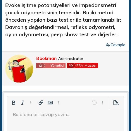
Evoke işitme potansiyelleri ve impedansmetri
çocuk odyometrisinin temelidir. Bu iki metod
önceden yapılan bazı testler ile tamamlanabilir;
Davranış değerlendirmesi, refleks odyometri,
oyun odyometrisi, peep show test ve diğerleri.
Cevapla
Y
Bookman
Administrator
a
Yönetici
FRM Master
z
a
r
Kalın
Yatık
Daha fazla seçenek…
Bağlantı ekle
Resim ekle
Daha fazla seçenek…
Geri al
Daha fazla seç
Önizleme
Bu alana bir cevap yazın...
Sola hizala
9
Taslağı kaydet
Sıralı liste
Normal
Arial
Yazı boyutu
İfadeler
ileri al
Alıntı
BB Kod aç/kapat
Metin rengi
Medya
Biçimlendirmeyi kaldır
Yazı tipi
Tablo ekle
Taslaklar
List
Yatay çizgi ekle
Hizalama yötemleri
Spoyler
Paragraf biçimi
Kod
Üzeri çizik
Altını çiz
Satır içi spoiler
Satır içi kod
10
Taslağı sil
Ortaya hizala
Book Antiqua
Sırasız liste
Başlık 1