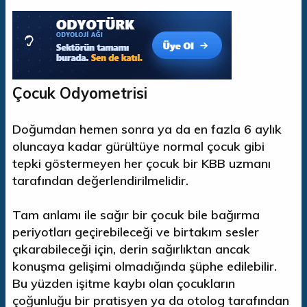
b
l
k
u
a
e
y
n
t
u
g
l
b
ı
e
a
ç
r
ş
t
Çocuk Odyometrisi
l
a
a
r
t
i
a
h
Doğumdan hemen sonra ya da en fazla 6 aylık
n
i
oluncaya kadar gürültüye normal çocuk gibi
tepki göstermeyen her çocuk bir KBB uzmanı
tarafından değerlendirilmelidir.
Tam anlamı ile sağır bir çocuk bile bağırma
periyotları geçirebileceği ve birtakım sesler
çıkarabileceği için, derin sağırlıktan ancak
konuşma gelişimi olmadığında şüphe edilebilir.
Bu yüzden işitme kaybı olan çocukların
çoğunluğu bir pratisyen ya da otolog tarafından