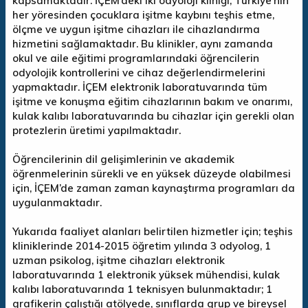
kapsamaktadır. İÇEM’deki iki odyoloji kliniği, Türkiye’nin
her yöresinden çocuklara işitme kaybını teşhis etme,
ölçme ve uygun işitme cihazları ile cihazlandırma
hizmetini sağlamaktadır. Bu klinikler, aynı zamanda
okul ve aile eğitimi programlarındaki öğrencilerin
odyolojik kontrollerini ve cihaz değerlendirmelerini
yapmaktadır. İÇEM elektronik laboratuvarında tüm
işitme ve konuşma eğitim cihazlarının bakım ve onarımı,
kulak kalıbı laboratuvarında bu cihazlar için gerekli olan
protezlerin üretimi yapılmaktadır.
Öğrencilerinin dil gelişimlerinin ve akademik
öğrenmelerinin sürekli ve en yüksek düzeyde olabilmesi
için, İÇEM’de zaman zaman kaynaştırma programları da
uygulanmaktadır.
Yukarıda faaliyet alanları belirtilen hizmetler için; teşhis
kliniklerinde 2014-2015 öğretim yılında 3 odyolog, 1
uzman psikolog, işitme cihazları elektronik
laboratuvarında 1 elektronik yüksek mühendisi, kulak
kalıbı laboratuvarında 1 teknisyen bulunmaktadır; 1
grafikerin çalıştığı atölyede, sınıflarda grup ve bireysel