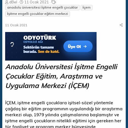
K
B
E
dBel
11 Ocak 2021
o
a
t
anadolu üniversitesi i̇şitme engelli çocuklar
i̇çem
n
ş
i
i̇şitme engelli çocuklar eğitim merkezi
b
l
k
u
a
e
11 Ocak 2021
y
n
t
u
g
l
b
ı
e
a
ç
r
ş
t
l
a
a
r
t
i
Anadolu Üniversitesi İşitme Engelli
a
h
n
i
Çocuklar Eğitim, Araştırma ve
Uygulama Merkezi (İÇEM)
İÇEM, işitme engelli çocuklara işitsel-sözel yöntemle
çağdaş bir eğitim programının uygulandığı bir araştırma
merkezi olup, 1979 yılında çalışmalarına başlamıştır ve
işitme engelli çocukların nitelikli eğitimi için gereken her
tür faaliyet ve program merkez bünyesinde