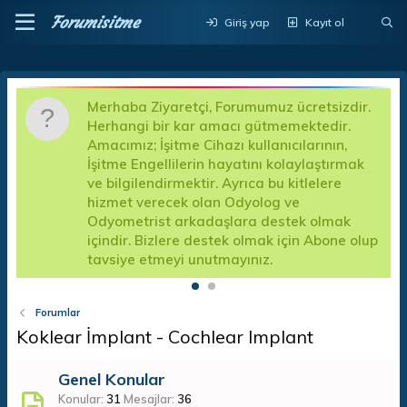
Forumisitme
Giriş yap
Kayıt ol
Merhaba Ziyaretçi, Forumumuz ücretsizdir.
D
Herhangi bir kar amacı gütmemektedir.
a
Amacımız; İşitme Cihazı kullanıcılarının,
d
İşitme Engellilerin hayatını kolaylaştırmak
k
a
ve bilgilendirmektir. Ayrıca bu kitlelere
A
hizmet verecek olan Odyolog ve
f
Odyometrist arkadaşlara destek olmak
e
içindir. Bizlere destek olmak için Abone olup
tavsiye etmeyi unutmayınız.
Forumlar
Koklear İmplant - Cochlear Implant
Genel Konular
Konular
31
Mesajlar
36