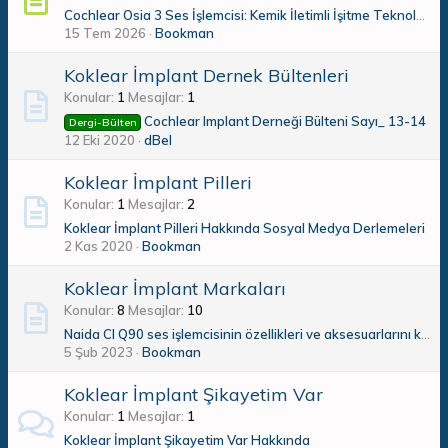
Cochlear Osia 3 Ses İşlemcisi: Kemik İletimli İşitme Teknolojisinde Yeni Dönem
15 Tem 2026
Bookman
Koklear İmplant Dernek Bültenleri
Konular
1
Mesajlar
1
Cochlear Implant Derneği Bülteni Sayı_ 13-14
Dergi-Bülten
12 Eki 2020
dBel
Koklear İmplant Pilleri
Konular
1
Mesajlar
2
Koklear İmplant Pilleri Hakkında Sosyal Medya Derlemeleri
2 Kas 2020
Bookman
Koklear İmplant Markaları
Konular
8
Mesajlar
10
Naida CI Q90 ses işlemcisinin özellikleri ve aksesuarlarını keşfedelim
5 Şub 2023
Bookman
Koklear İmplant Şikayetim Var
Konular
1
Mesajlar
1
Koklear İmplant Şikayetim Var Hakkında