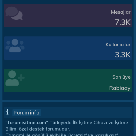
Mesajlar
7.3K
Kullanıcılar
3.3K
Son üye
Rabiaay
Forum info
"forumisitme.com"
Türkiyede İlk İşitme Cihazı ve İşitme
Bilimi özel destek forumudur.
Tamami ile gönüllü ekibi ile 'ücretsiz' ve 'karşılıksız'