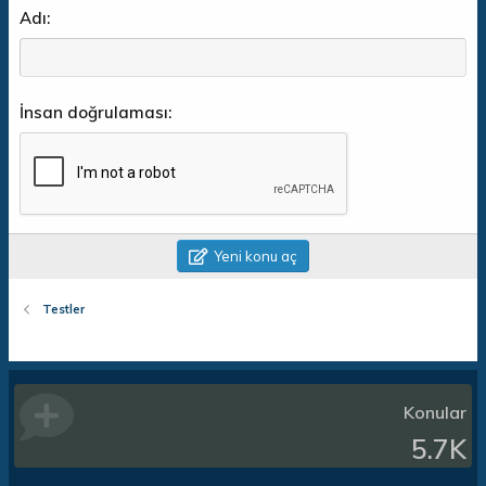
Adı
İnsan doğrulaması
Yeni konu aç
Testler
Konular
5.7K