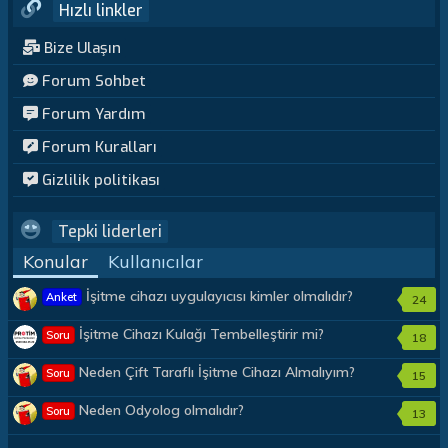
Hızlı linkler
Bize Ulaşın
Forum Sohbet
Forum Yardım
Forum Kuralları
Gizlilik politikası
Tepki liderleri
Konular
Kullanıcılar
İşitme cihazı uygulayıcısı kimler olmalıdır?
Anket
24
İşitme Cihazı Kulağı Tembelleştirir mi?
Soru
18
Neden Çift Taraflı İşitme Cihazı Almalıyım?
Soru
15
Neden Odyolog olmalıdır?
Soru
13