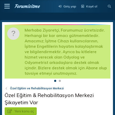
Forumisitme
Giriş yap
Kayıt ol
Merhaba Ziyaretçi, Forumumuz ücretsizdir.
D
Herhangi bir kar amacı gütmemektedir.
a
Amacımız; İşitme Cihazı kullanıcılarının,
d
İşitme Engellilerin hayatını kolaylaştırmak
k
a
ve bilgilendirmektir. Ayrıca bu kitlelere
A
hizmet verecek olan Odyolog ve
f
Odyometrist arkadaşlara destek olmak
e
içindir. Bizlere destek olmak için Abone olup
tavsiye etmeyi unutmayınız.
Özel Eğitim ve Rehabilitasyon Merkezi
Özel Eğitim & Rehabilitasyon Merkezi
Şikayetim Var
Yeni konu aç