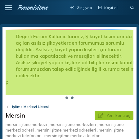
Forumisitme
Giriş yap
Kayıt ol
Değerli Forum Kullanıcılarımız; Şikayet kısımlarında
açılan asılsız şikayetlerden forumumuz sorumlu
değildir. Asılsız şikayet yapan kişiler için forum
kullanıma kapatılacak ve mesajları silinecektir.
Asılsız şikayet yapan kişilere ait bilgiler resmi kanalla
forumumuzdan talep edildiğinde ilgili kuruma teslim
edilecektir.
p
İşitme Merkezi Listesi
Mersin
Yeni konu aç
mersin işitme merkezi , mersin işitme merkezleri , mersin işitme
merkezi adresi , mersin işitme merkezi adresleri , mersin işitme
merkezi telefonları , mersin işitme merkezi telefon