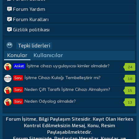
Forum Yardım
Forum Kuralları
Gizlilik politikası
Tepki liderleri
Konular
Kullanıcılar
İşitme cihazı uygulayıcısı kimler olmalıdır?
Anket
24
İşitme Cihazı Kulağı Tembelleştirir mi?
Soru
18
Neden Çift Taraflı İşitme Cihazı Almalıyım?
Soru
15
Neden Odyolog olmalıdır?
Soru
13
Forum İşitme, Bilgi Paylaşım Sitesidir. Kayıt Olan Herkes
Kontrol Edilmeksizin Mesaj, Konu, Resim
Paylaşabilmektedir.
Forum Sitemizde, Paylaşılan Mesajlar, Konular, ve