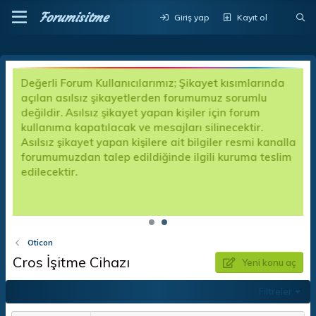
Forumisitme
Giriş yap
Kayıt ol
Değerli Forum Kullanıcılarımız; Şikayet kısımlarında
açılan asılsız şikayetlerden forumumuz sorumlu
değildir. Asılsız şikayet yapan kişiler için forum
kullanıma kapatılacak ve mesajları silinecektir.
Asılsız şikayet yapan kişilere ait bilgiler resmi kanalla
forumumuzdan talep edildiğinde ilgili kuruma teslim
edilecektir.
p
Oticon
Cros İşitme Cihazı
Yeni konu aç
Filtreler