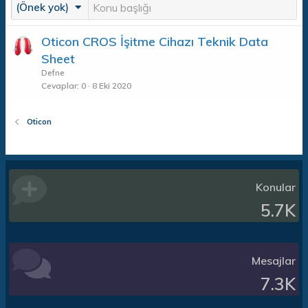
(Önek yok)
Oticon CROS İşitme Cihazı Teknik Data
Sheet
Defne
Cevaplar
0
8 Eki 2020
Oticon
Konular
5.7K
Mesajlar
7.3K