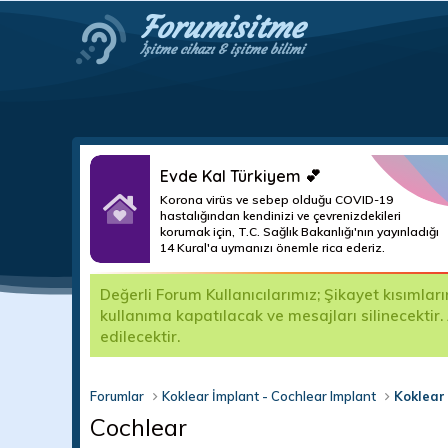
Forumisitme
İşitme cihazı & işitme bilimi
Evde Kal Türkiyem 💕
Korona virüs ve sebep olduğu COVID-19
hastalığından kendinizi ve çevrenizdekileri
korumak için, T.C. Sağlık Bakanlığı'nın yayınladığı
14 Kural'a uymanızı önemle rica ederiz.
lerin
Değerli Forum Kullanıcılarımız; Şikayet kısımlar
çindir.
kullanıma kapatılacak ve mesajları silinecektir.
edilecektir.
Forumlar
Koklear İmplant - Cochlear Implant
Koklear
Cochlear