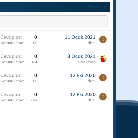
Filtreler
Cevaplar
0
11 Ocak 2021
D
Görüntüleme
1K
dBel
Cevaplar
0
3 Ocak 2021
Görüntüleme
974
Bookman
Cevaplar
0
12 Eki 2020
D
Görüntüleme
1K
dBel
Cevaplar
0
12 Eki 2020
D
Görüntüleme
765
dBel