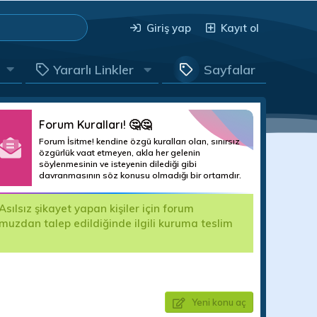
Giriş yap
Kayıt ol
Yararlı Linkler
Sayfalar
Forum Kuralları! 🤔🤔
Forum İsitme! kendine özgü kuralları olan, sınırsız
özgürlük vaat etmeyen, akla her gelenin
söylenmesinin ve isteyenin dilediği gibi
davranmasının söz konusu olmadığı bir ortamdır.
sılsız şikayet yapan kişiler için forum
M
mumuzdan talep edildiğinde ilgili kuruma teslim
h
B
Yeni konu aç