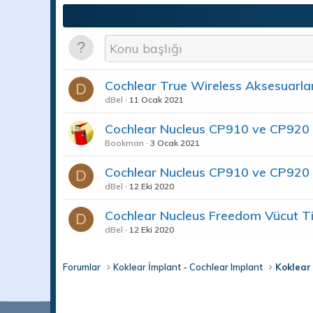
Cochlear True Wireless Aksesuarlar
D
dBel
11 Ocak 2021
Cochlear Nucleus CP910 ve CP920 Se
Bookman
3 Ocak 2021
Cochlear Nucleus CP910 ve CP920 Se
D
dBel
12 Eki 2020
Cochlear Nucleus Freedom Vücut Tip
D
dBel
12 Eki 2020
Forumlar
Koklear İmplant - Cochlear Implant
Koklear