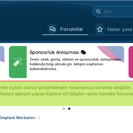
Forumlar
Neler yeni
Sponsorluk Anlaşması 🎭
Öneri, istek, görüş, reklam ve sponsorluk, anlaşmaları
hakkında bilgi almak için, iletişim sayfamızı
kullanabilirsiniz.
ında açılan asılsız şikayetlerden forumumuz sorumlu değildir. A
 Asılsız şikayet yapan kişilere ait bilgiler resmi kanalla foru
 İmplant Markaları