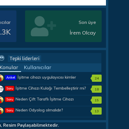
ıcılar
Son üye
.3K
İrem Olcay
Tepki liderleri
Konular
Kullanıcılar
İşitme cihazı uygulayıcısı kimler
Anket
24
olmalıdır?
İşitme Cihazı Kulağı Tembelleştirir mi?
Soru
18
Neden Çift Taraflı İşitme Cihazı
Soru
15
Almalıyım?
Neden Odyolog olmalıdır?
Soru
13
u, Resim Paylaşabilmektedir.